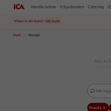
Handla online
Erbjudanden
Catering
I
Vilken är din butik?
Välj butik
Start
Recept
Njut av f
bara två
Sök ingredien
Inga förslag
Snacks