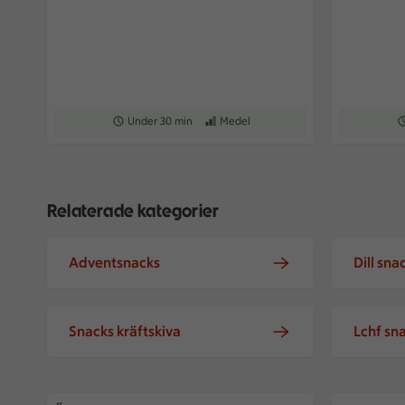
Receptet tar Under 30 min att tillaga
Under 30 min
Receptet har Medel svårighetsgrad
Medel
Re
Relaterade kategorier
Adventsnacks
Dill sna
Snacks kräftskiva
Lchf sn
Äppelchips
Salta mat