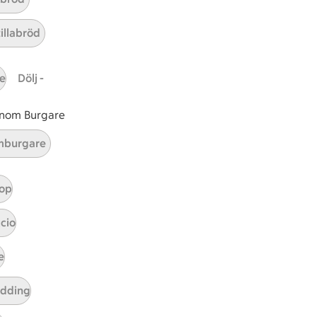
tt tillaga
t har Medel svårighetsgrad
el
Receptet tar Under 30 min att tillaga
Under 30 min
Receptet har Enkel svårighetsgr
Enkel
tillabröd
e
Dölj -
r 0 kommentarer
 inom Burgare
burgare
op
cio
e
udding