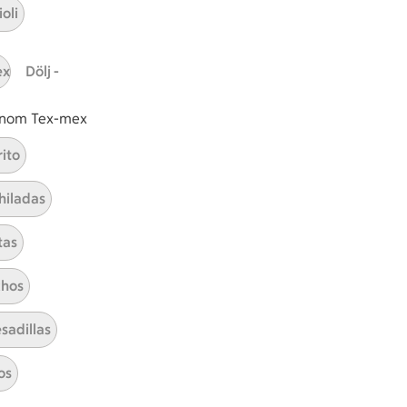
oli
ICAs inspirationsmejl
A
Prenumerera
ex
Dölj -
Hållbarhet
 inom Tex-mex
ICA Stiftelsen
rito
En god morgondag
hiladas
Kundservice
tas
Reklamera
Återkallelser
hos
Spärra eller beställ nytt ICA-kort
Behandling av personuppgifter
sadillas
Hantera cookies
os