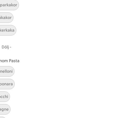
parkakor
kakor
kerkaka
Dölj -
Enkla snacks
 inom Pasta
nelloni
Visa alla kategorier
bonara
cchi
agne