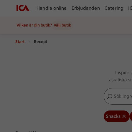
Handla online
Erbjudanden
Catering
I
Vilken är din butik?
Välj butik
Start
Recept
Inspire
asiatiska 
Sök ingredien
Inga förslag
Snacks