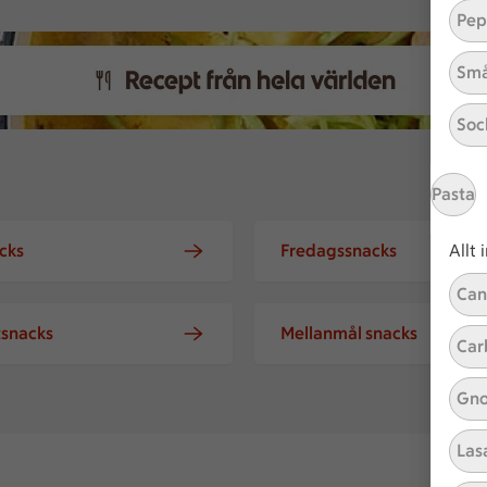
Pep
Små
Soc
Pasta
acks
Fredagssnacks
Allt
Can
tsnacks
Mellanmål snacks
Car
Gno
Las