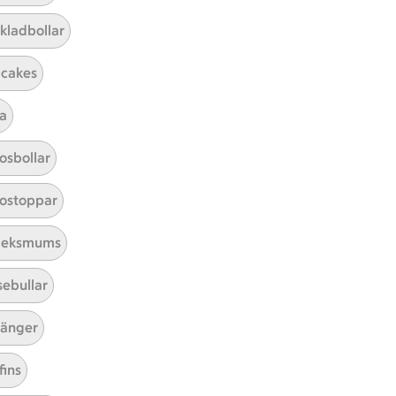
Sortera
kladbollar
r 0 kommentarer
cakes
a
osbollar
ostoppar
leksmums
sebullar
änger
fins
tt tillaga
t har Medel svårighetsgrad
el