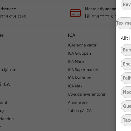
Ravi
dservice
Massa erbjudanden
ntakta oss
Bli stammis på IC
Tex-m
er
ICA
Allt
ICAs egna varor
Bur
ICA Gruppen
ICA Nära
Enc
h tjänster
ICA Supermarket
Faji
ICA Kvantum
å ICA
ICA Maxi
Nac
Utvalda leverantörer
dent
Annonsera
Que
djur
Jobba på ICA
udanden
Tac
t