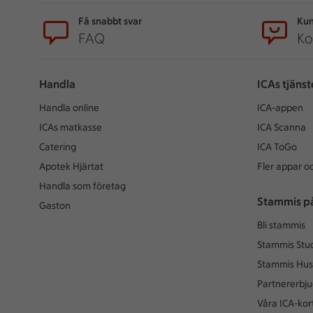
Få snabbt svar
Kun
FAQ
Ko
Handla
ICAs tjänst
Handla online
ICA-appen
ICAs matkasse
ICA Scanna
Catering
ICA ToGo
Apotek Hjärtat
Fler appar oc
Handla som företag
Stammis p
Gaston
Bli stammis
Stammis Stu
Stammis Hus
Partnererbj
Våra ICA-kor