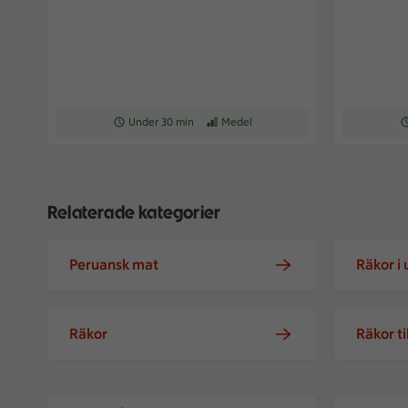
Receptet tar Under 30 min att tillaga
Under 30 min
Receptet har Medel svårighetsgrad
Medel
Re
Relaterade kategorier
Peruansk mat
Räkor i
Räkor
Räkor ti
Ceviche på pilgrimsmusslor
Torskcevi