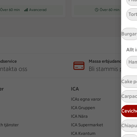
eptet tar Över 60 min att tillaga
Över 60 min
Receptet har Avancerad svårighetsgrad
Avancerad
Receptet tar Över 60 min at
Över 60 min
Recepte
Med
Tor
Burgar
Allt
dservice
Massa erbjudanden
Ham
ntakta oss
Bli stammis på IC
Cake p
er
ICA
Carpac
ICAs egna varor
ICA Gruppen
Cevich
ICA Nära
h tjänster
ICA Supermarket
Chiap
ICA Kvantum