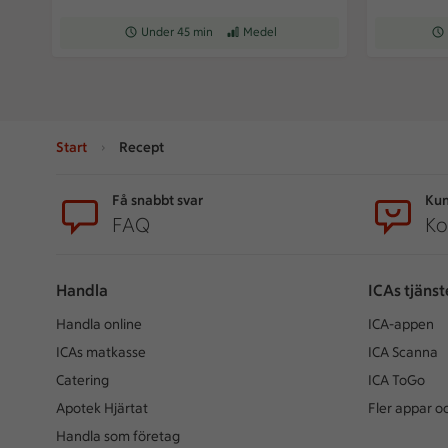
Receptet tar Under 45 min att tillaga
Under 45 min
Receptet har Medel svårighetsgrad
Medel
Rec
Start
Recept
Sidfot
Få snabbt svar
Kun
FAQ
Ko
Handla
ICAs tjänst
Handla online
ICA-appen
ICAs matkasse
ICA Scanna
Catering
ICA ToGo
Apotek Hjärtat
Fler appar oc
Handla som företag