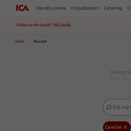
Handla online
Erbjudanden
Catering
I
Vilken är din butik?
Välj butik
Start
Recept
Ceviche är
lime. Här
räkor. Ko
Sök ingredien
Inga förslag
Ceviche