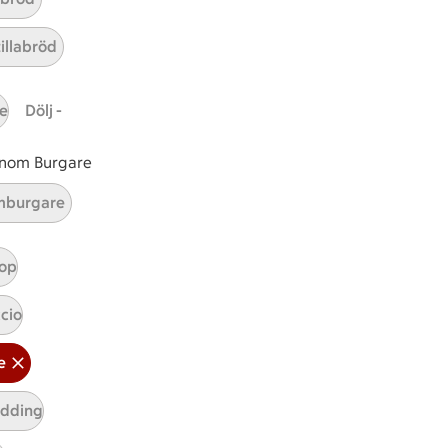
t tillaga
t har Medel svårighetsgrad
el
tillabröd
e
Dölj -
 inom Burgare
ICAs inspirationsmejl
burgare
A
Prenumerera
op
Hållbarhet
cio
ICA Stiftelsen
En god morgondag
e
Kundservice
udding
Reklamera