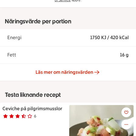
of Service
apply.
Näringsvärde per portion
Energi
1750 KJ / 420 kCal
Fett
16 g
Läs mer om näringsvärden
Testa liknande recept
Ceviche på pilgrimsmusslor
Ceviche på pilgrimsmusslor
6
Betyg 3.7 av 5.
6 personer har röstat