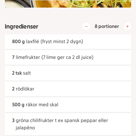
Ingredienser
8 portioner
800 g
laxfilé (fryst minst 2 dygn)
7
limefrukter (7 lime ger ca 2 dl juice)
2 tsk
salt
2
rödlökar
500 g
räkor med skal
3
gröna chilifrukter t ex spansk peppar eller
jalapêno