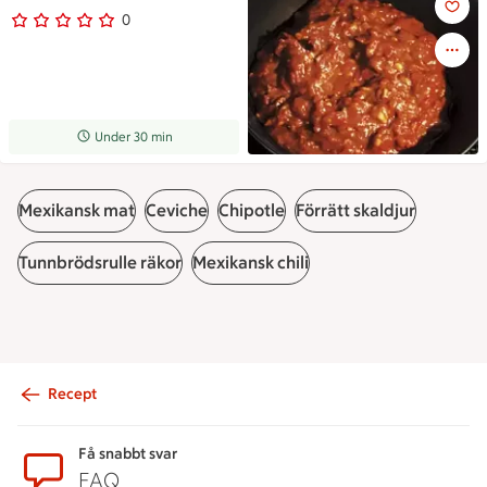
0
0 personer har röstat
Receptet tar Under 30 min att tillaga
Under 30 min
Mexikansk mat
Ceviche
Chipotle
Förrätt skaldjur
Tunnbrödsrulle räkor
Mexikansk chili
Recept
Sidfot
Få snabbt svar
FAQ