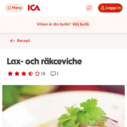
Meny
Logga in
Vilken är din butik?
Välj butik
Recept
Lax- och räkceviche
Betyg 3.6 av 5.
18 personer har röstat
18
Receptet har 1 kommentarer
1