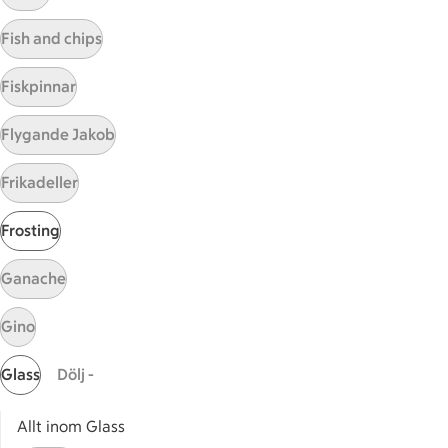
Visa fler recept
Fish and chips
Fiskpinnar
Start
Flygande Jakob
Sidfot
Frikadeller
Få snabbt svar
FAQ
Frosting
Kundservice
Kontakta oss
Ganache
Massa erbjudanden
Gino
Bli stammis på ICA
Glass
Dölj -
ICAs inspirationsmejl
Prenumerera
Allt inom Glass