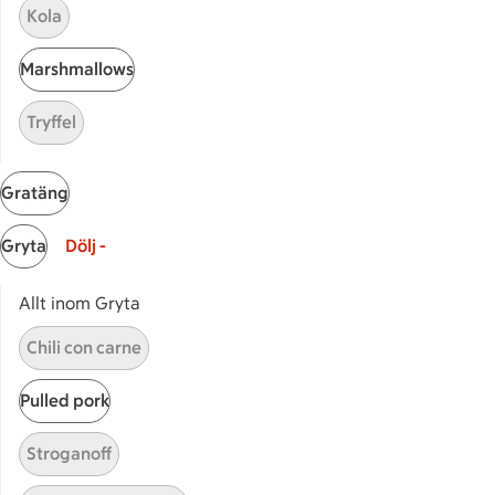
Bli stammis
Kola
Stammis Student
Marshmallows
Stammis Husdjur
Partnererbjudanden
Tryffel
Våra ICA-kort
ICA
Gratäng
ICAs egna varor
Gryta
Dölj -
ICA Gruppen
ICA Nära
Allt inom Gryta
ICA Supermarket
Chili con carne
ICA Kvantum
ICA Maxi
Pulled pork
Utvalda leverantörer
Annonsera
Stroganoff
Jobba på ICA