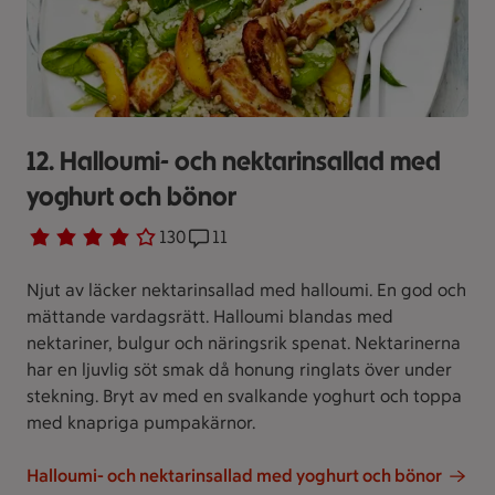
12. Halloumi- och nektarinsallad med
yoghurt och bönor
Betyg 4 av 5.
130 personer har röstat
130
Receptet har 11 kommentarer
11
Njut av läcker nektarinsallad med halloumi. En god och
mättande vardagsrätt. Halloumi blandas med
nektariner, bulgur och näringsrik spenat. Nektarinerna
har en ljuvlig söt smak då honung ringlats över under
stekning. Bryt av med en svalkande yoghurt och toppa
med knapriga pumpakärnor.
Halloumi- och nektarinsallad med yoghurt och bönor