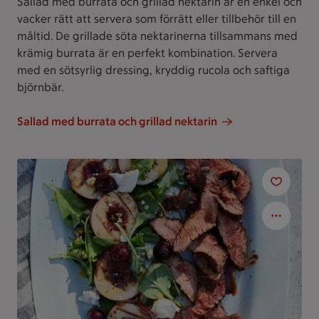
Sallad med burrata och grillad nektarin är en enkel och
vacker rätt att servera som förrätt eller tillbehör till en
måltid. De grillade söta nektarinerna tillsammans med
krämig burrata är en perfekt kombination. Servera
med en sötsyrlig dressing, kryddig rucola och saftiga
björnbär.
Sallad med burrata och grillad nektarin