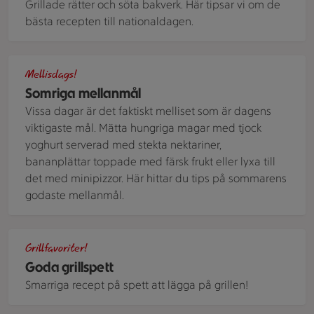
Grillade rätter och söta bakverk. Här tipsar vi om de
bästa recepten till nationaldagen.
Skål med fet yoghurt, skivade nektariner, kokos och havreg
Mellisdags!
Somriga mellanmål
Vissa dagar är det faktiskt melliset som är dagens
viktigaste mål. Mätta hungriga magar med tjock
yoghurt serverad med stekta nektariner,
bananplättar toppade med färsk frukt eller lyxa till
det med minipizzor. Här hittar du tips på sommarens
godaste mellanmål.
Grillspett med kyckling på en tallrik. Skål med sås på sidan.
Grillfavoriter!
Goda grillspett
Smarriga recept på spett att lägga på grillen!