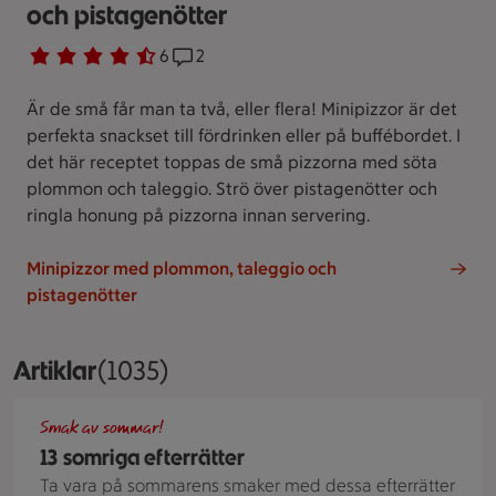
och pistagenötter
Betyg 4.7 av 5.
6 personer har röstat
6
Receptet har 2 kommentarer
2
Är de små får man ta två, eller flera! Minipizzor är det
perfekta snackset till fördrinken eller på buffébordet. I
det här receptet toppas de små pizzorna med söta
plommon och taleggio. Strö över pistagenötter och
ringla honung på pizzorna innan servering.
Minipizzor med plommon, taleggio och
pistagenötter
Artiklar
Visar 1035 stycken
(1035)
En jordgubbstarte med jordgubbar ligger på ett underlag.
Smak av sommar!
13 somriga efterrätter
Ta vara på sommarens smaker med dessa efterrätter