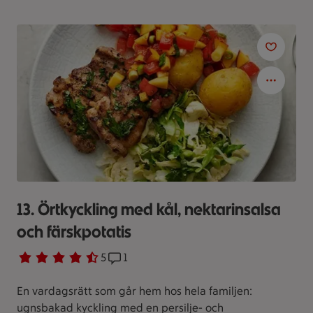
13. Örtkyckling med kål, nektarinsalsa
och färskpotatis
Betyg 4.6 av 5.
5 personer har röstat
5
Receptet har 1 kommentarer
1
En vardagsrätt som går hem hos hela familjen:
ugnsbakad kyckling med en persilje- och