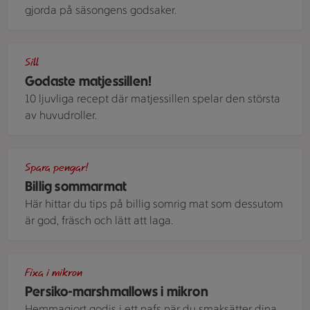
gjorda på säsongens godsaker.
En midsommarkrans i form av potatis, ägg och sill
Sill
Godaste matjessillen!
10 ljuvliga recept där matjessillen spelar den största
av huvudroller.
En krämig pastasallad med babyspenat, parmesan och grillad
Spara pengar!
Billig sommarmat
Här hittar du tips på billig somrig mat som dessutom
är god, fräsch och lätt att laga.
Marshmallowsbitar pudrade med florsocker
Fixa i mikron
Persiko-marshmallows i mikron
Hemmagjort godis i ett nafs när du smaksätter dina