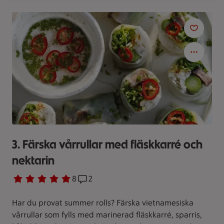
3. Färska vårrullar med fläskkarré och
nektarin
Betyg 4.8 av 5.
8 personer har röstat
8
Receptet har 2 kommentarer
2
Har du provat summer rolls? Färska vietnamesiska
vårrullar som fylls med marinerad fläskkarré, sparris,