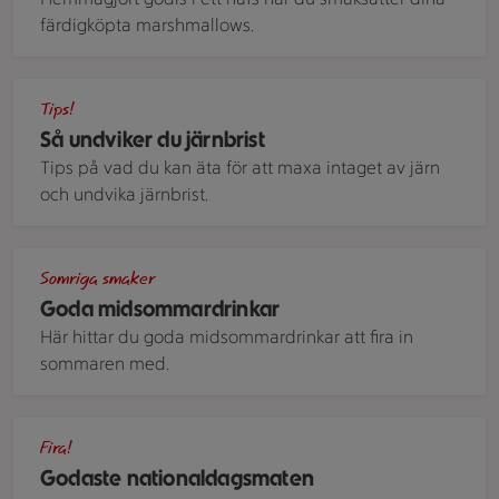
färdigköpta marshmallows.
Närbild på färsk spenat.
Tips!
Så undviker du järnbrist
Tips på vad du kan äta för att maxa intaget av järn
och undvika järnbrist.
Flera glas med dryck står på ett träbord bredvid en skärbr
Somriga smaker
Goda midsommardrinkar
Här hittar du goda midsommardrinkar att fira in
sommaren med.
Sverigekaka med vaniljfyllning.
Fira!
Godaste nationaldagsmaten