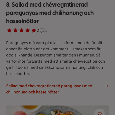
8. Sallad med chèvregratinerad
paraguayos med chilihonung och
hasselnötter
Betyg 5 av 5.
2 personer har röstat
2
Receptet har 1 kommentarer
1
Paraguayos må vara platta i sin form, men de är allt
annat än platta när det kommer till smaken som är
godisliknande. Dessutom smälter den i munnen. Så
varför inte fortsätta med att smälta chèvreost på och
gå till bords med smakkompisarna honung, chili och
hasselnötter.
Sallad med chèvregratinerad paraguayos med
chilihonung och hasselnötter