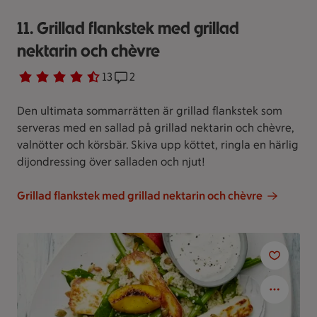
11. Grillad flankstek med grillad
nektarin och chèvre
Betyg 4.5 av 5.
13 personer har röstat
13
Receptet har 2 kommentarer
2
Den ultimata sommarrätten är grillad flankstek som
serveras med en sallad på grillad nektarin och chèvre,
valnötter och körsbär. Skiva upp köttet, ringla en härlig
dijondressing över salladen och njut!
Grillad flankstek med grillad nektarin och chèvre