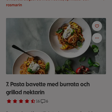
rosmarin
7. Pasta bavette med burrata och
grillad nektarin
Betyg 4.4 av 5.
16 personer har röstat
16
Receptet har 6 kommentarer
6