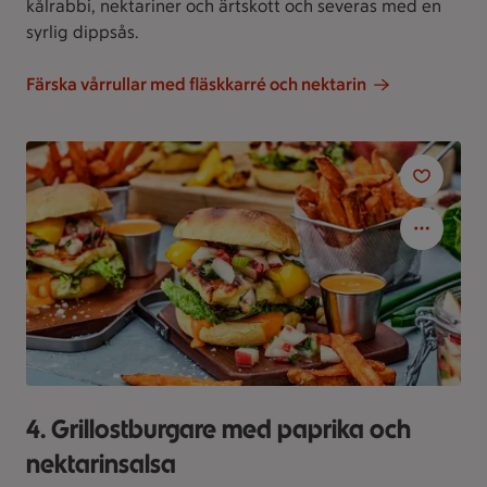
kålrabbi, nektariner och ärtskott och severas med en
syrlig dippsås.
Färska vårrullar med fläskkarré och nektarin
4. Grillostburgare med paprika och
nektarinsalsa