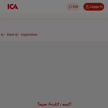
Sök
Logga in
Start
Inspiration
En somrig sallad med persikor och burrata på en ljus tallrik.
Team frukt i mat!