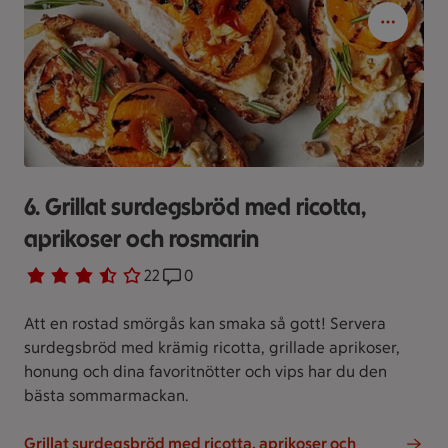
6. Grillat surdegsbröd med ricotta,
aprikoser och rosmarin
Betyg 3.6 av 5.
22 personer har röstat
22
Receptet har 0 kommentarer
0
Att en rostad smörgås kan smaka så gott! Servera
surdegsbröd med krämig ricotta, grillade aprikoser,
honung och dina favoritnötter och vips har du den
bästa sommarmackan.
Grillat surdegsbröd med ricotta, aprikoser och