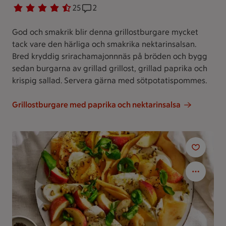
Betyg 4.5 av 5.
25 personer har röstat
25
Receptet har 2 kommentarer
2
God och smakrik blir denna grillostburgare mycket
tack vare den härliga och smakrika nektarinsalsan.
Bred kryddig srirachamajonnnäs på bröden och bygg
sedan burgarna av grillad grillost, grillad paprika och
krispig sallad. Servera gärna med sötpotatispommes.
Grillostburgare med paprika och nektarinsalsa