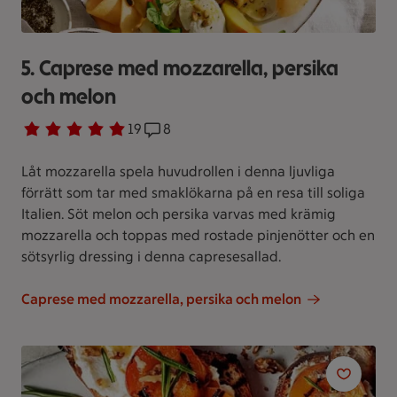
5. Caprese med mozzarella, persika
och melon
Betyg 4.8 av 5.
19 personer har röstat
19
Receptet har 8 kommentarer
8
Låt mozzarella spela huvudrollen i denna ljuvliga
förrätt som tar med smaklökarna på en resa till soliga
Italien. Söt melon och persika varvas med krämig
mozzarella och toppas med rostade pinjenötter och en
sötsyrlig dressing i denna capresesallad.
Caprese med mozzarella, persika och melon