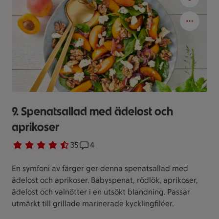
9. Spenatsallad med ädelost och
aprikoser
Betyg 4.7 av 5.
35 personer har röstat
35
Receptet har 4 kommentarer
4
En symfoni av färger ger denna spenatsallad med
ädelost och aprikoser. Babyspenat, rödlök, aprikoser,
ädelost och valnötter i en utsökt blandning. Passar
utmärkt till grillade marinerade kycklingfiléer.