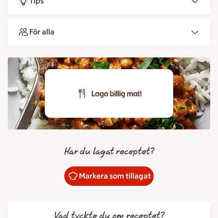
Tips
För alla
Har du lagat receptet?
Markera som tillagat
Vad tyckte du om receptet?