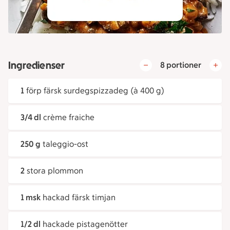
Ingredienser
8 portioner
1
förp färsk surdegspizzadeg (à 400 g)
3/4 dl
crème fraiche
250 g
taleggio-ost
2
stora plommon
1 msk
hackad färsk timjan
1/2 dl
hackade pistagenötter