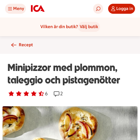
Meny
Logga in
Vilken är din butik?
Välj butik
Recept
Minipizzor med plommon,
taleggio och pistagenötter
Betyg 4.7 av 5.
6 personer har röstat
6
Receptet har 2 kommentarer
2