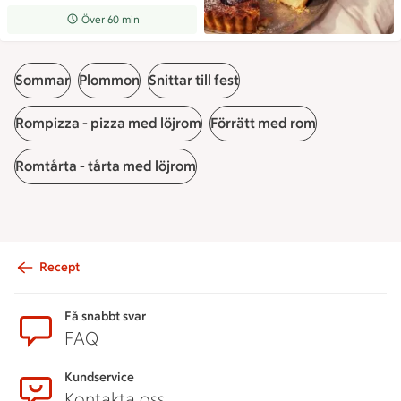
Receptet tar Över 60 min att tillaga
Över 60 min
Sommar
Plommon
Snittar till fest
Rompizza - pizza med löjrom
Förrätt med rom
Romtårta - tårta med löjrom
Recept
Sidfot
Få snabbt svar
FAQ
Kundservice
Kontakta oss