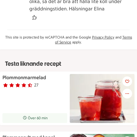
olika, så det är bra att hålla lite koll under
gräddningstiden. Hälsningar Elina
This site is protected by reCAPTCHA and the Google
Privacy Policy
and
Terms
of Service
apply.
Testa liknande recept
Plommonmarmelad
Plommonmarmelad
27
Betyg 4.5 av 5.
27 personer har röstat
Receptet tar Över 60 min att tillaga
Över 60 min