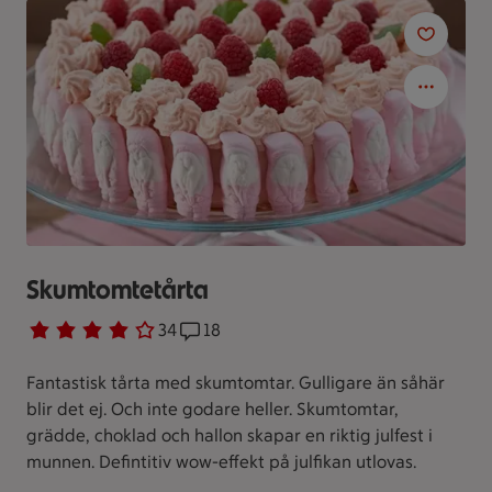
Skumtomtetårta
Betyg 3.9 av 5.
34 personer har röstat
34
Receptet har 18 kommentarer
18
Fantastisk tårta med skumtomtar. Gulligare än såhär
blir det ej. Och inte godare heller. Skumtomtar,
grädde, choklad och hallon skapar en riktig julfest i
munnen. Defintitiv wow-effekt på julfikan utlovas.