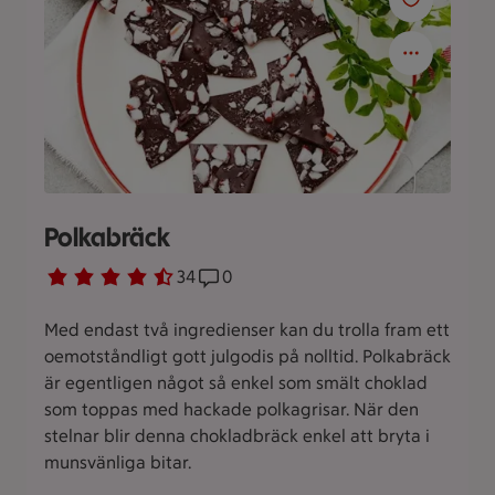
Polkabräck
Betyg 4.6 av 5.
34 personer har röstat
34
Receptet har 0 kommentarer
0
Med endast två ingredienser kan du trolla fram ett
oemotståndligt gott julgodis på nolltid. Polkabräck
är egentligen något så enkel som smält choklad
som toppas med hackade polkagrisar. När den
stelnar blir denna chokladbräck enkel att bryta i
munsvänliga bitar.