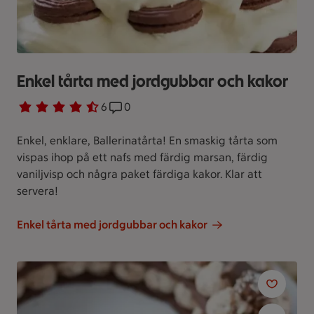
Enkel tårta med jordgubbar och kakor
Betyg 4.5 av 5.
6 personer har röstat
6
Receptet har 0 kommentarer
0
Enkel, enklare, Ballerinatårta! En smaskig tårta som
vispas ihop på ett nafs med färdig marsan, färdig
vaniljvisp och några paket färdiga kakor. Klar att
servera!
Enkel tårta med jordgubbar och kakor