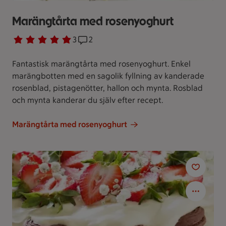
Marängtårta med rosenyoghurt
Betyg 5 av 5.
3 personer har röstat
3
Receptet har 2 kommentarer
2
Fantastisk marängtårta med rosenyoghurt. Enkel
marängbotten med en sagolik fyllning av kanderade
rosenblad, pistagenötter, hallon och mynta. Rosblad
och mynta kanderar du själv efter recept.
Marängtårta med rosenyoghurt