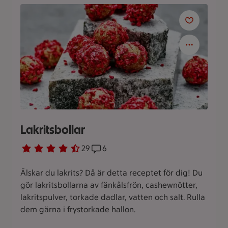
Lakritsbollar
Betyg 4.3 av 5.
29 personer har röstat
29
Receptet har 6 kommentarer
6
Älskar du lakrits? Då är detta receptet för dig! Du
gör lakritsbollarna av fänkålsfrön, cashewnötter,
lakritspulver, torkade dadlar, vatten och salt. Rulla
dem gärna i frystorkade hallon.