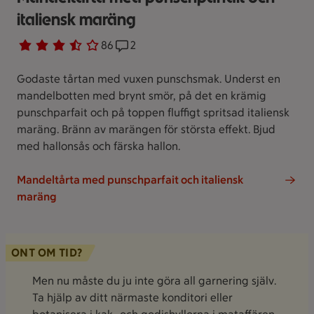
italiensk maräng
Betyg 3.6 av 5.
86 personer har röstat
86
Receptet har 2 kommentarer
2
Godaste tårtan med vuxen punschsmak. Underst en
mandelbotten med brynt smör, på det en krämig
punschparfait och på toppen fluffigt spritsad italiensk
maräng. Bränn av marängen för största effekt. Bjud
med hallonsås och färska hallon.
Mandeltårta med punschparfait och italiensk
maräng
ONT OM TID?
Men nu måste du ju inte göra all garnering själv.
Ta hjälp av ditt närmaste konditori eller