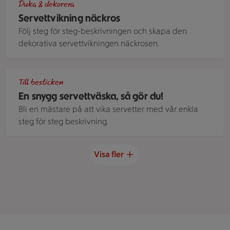
Duka & dekorera
Servettvikning näckros
Följ steg för steg-beskrivningen och skapa den
dekorativa servettvikningen näckrosen.
En servett vikt som en liten väska, med bestick i, ligger plac
Till besticken
En snygg servettväska, så gör du!
Bli en mästare på att vika servetter med vår enkla
steg för steg beskrivning.
Visa fler