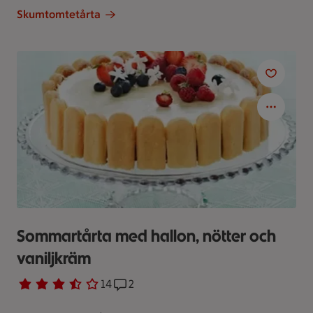
Skumtomtetårta
Sommartårta med hallon, nötter och
vaniljkräm
Betyg 3.7 av 5.
14 personer har röstat
14
Receptet har 2 kommentarer
2