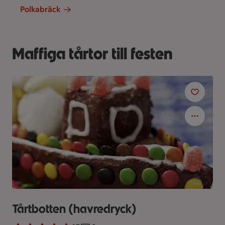
Polkabräck
Maffiga tårtor till festen
Tårtbotten (havredryck)