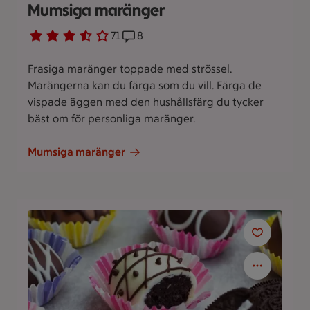
Mumsiga maränger
Betyg 3.7 av 5.
71 personer har röstat
71
Receptet har 8 kommentarer
8
Frasiga maränger toppade med strössel.
Marängerna kan du färga som du vill. Färga de
vispade äggen med den hushållsfärg du tycker
bäst om för personliga maränger.
Mumsiga maränger