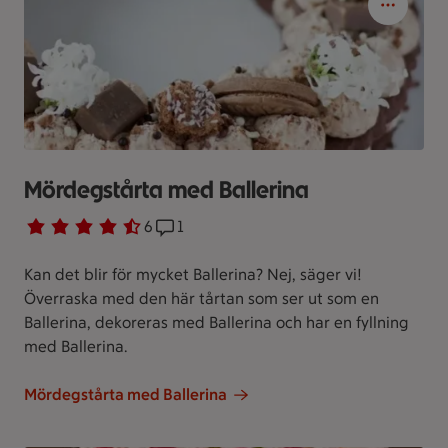
Mördegstårta med Ballerina
Betyg 4.3 av 5.
6 personer har röstat
6
Receptet har 1 kommentarer
1
Kan det blir för mycket Ballerina? Nej, säger vi!
Överraska med den här tårtan som ser ut som en
Ballerina, dekoreras med Ballerina och har en fyllning
med Ballerina.
Mördegstårta med Ballerina