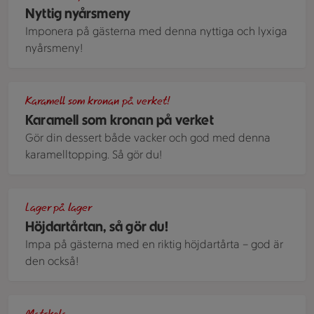
Nyttig nyårsmeny
Imponera på gästerna med denna nyttiga och lyxiga
nyårsmeny!
Kokt karamell, med konsistens tjock som sirap, ringlandes ne
Karamell som kronan på verket!
Karamell som kronan på verket
Gör din dessert både vacker och god med denna
karamelltopping. Så gör du!
Höjdartårtan, en supertjusig festtårta med choklad och en 
Lager på lager
Höjdartårtan, så gör du!
Impa på gästerna med en riktig höjdartårta – god är
den också!
Mandeltårta med punschparfait, italiensk maräng och hallons