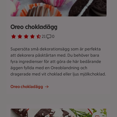
Oreo chokladägg
Betyg 4.7 av 5.
21 personer har röstat
21
Receptet har 0 kommentarer
0
Supersöta små dekorationsägg som är perfekta
att dekorera påsktårtan med. Du behöver bara
fyra ingredienser för att göra de här bedårande
äggen fyllda med en Oreoblandning och
dragerade med vit choklad eller ljus mjölkchoklad.
Oreo chokladägg