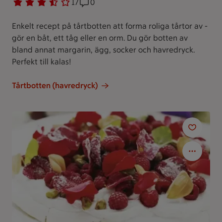
Betyg 3.4 av 5.
17 personer har röstat
17
Receptet har 0 kommentarer
0
Enkelt recept på tårtbotten att forma roliga tårtor av -
gör en båt, ett tåg eller en orm. Du gör botten av
bland annat margarin, ägg, socker och havredryck.
Perfekt till kalas!
Tårtbotten (havredryck)