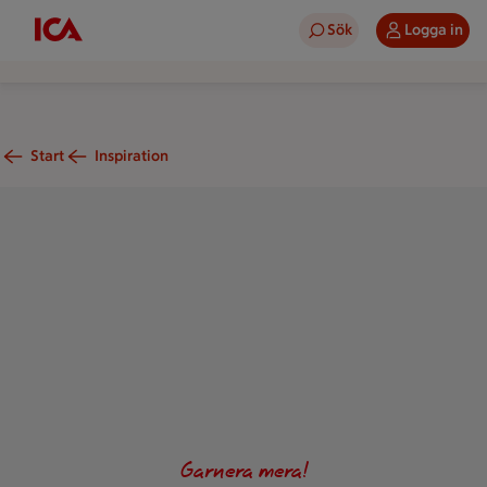
Sök
Logga in
Start
Inspiration
Dekorera tårtan med godisremmar, olikfärgade maränger, min
Garnera mera!