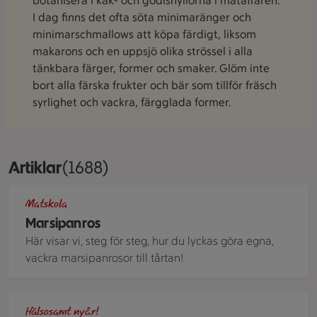
botanisera i kak- och godishyllorna i mataffären.
I dag finns det ofta söta minimaränger och
minimarschmallows att köpa färdigt, liksom
makarons och en uppsjö olika strössel i alla
tänkbara färger, former och smaker. Glöm inte
bort alla färska frukter och bär som tillför fräsch
syrlighet och vackra, färgglada former.
Artiklar
Visar 1688 stycken
(1688)
Mörk- och ljusrosa marsipanrosor i närbild.
Matskola
Marsipanros
Här visar vi, steg för steg, hur du lyckas göra egna,
vackra marsipanrosor till tårtan!
Tallrik med skaldjur och ärtguacamle på ett nyårsdukat bor
Hälsosamt nyår!