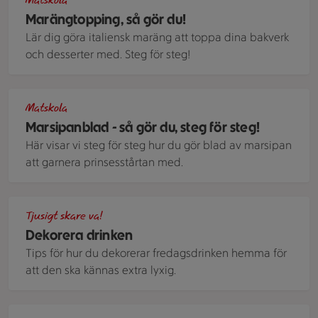
Matskola
Marängtopping, så gör du!
Lär dig göra italiensk maräng att toppa dina bakverk
och desserter med. Steg för steg!
Vit tårta dekorerad med ljusrosa marsipanrosor och gröna 
Matskola
Marsipanblad - så gör du, steg för steg!
Här visar vi steg för steg hur du gör blad av marsipan
att garnera prinsesstårtan med.
Drinkar i olika färger i olika typer av glas, dekorerade med p
Tjusigt skare va!
Dekorera drinken
Tips för hur du dekorerar fredagsdrinken hemma för
att den ska kännas extra lyxig.
Näckros.