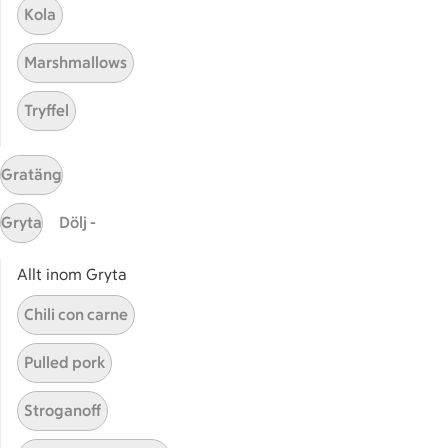
Kola
ICA Maxi
Utvalda leverantörer
Marshmallows
Annonsera
Jobba på ICA
Tryffel
Hållbarhet
Gratäng
ICA Stiftelsen
En god morgondag
Gryta
Dölj -
Kundservice
Allt inom Gryta
Reklamera
Chili con carne
Återkallelser
Spärra eller beställ nytt ICA-kort
Pulled pork
Behandling av personuppgifter
Stroganoff
Hantera cookies