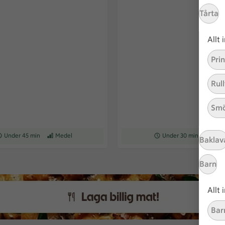
Tårta
Allt
Pri
Rull
Smö
ceptet tar Under 45 min att tillaga
Under 45 min
Receptet har Medel svårighetsgrad
Medel
Receptet tar Under 30 min a
Under 30 min
Recepte
Med
Baklav
Barn
Allt
Bar