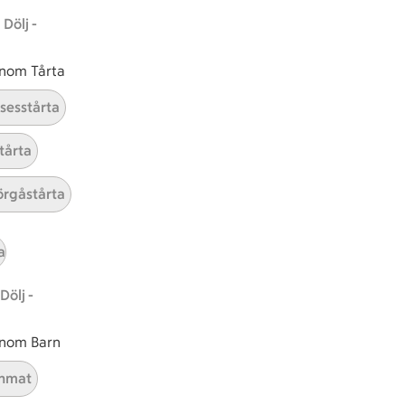
Dölj -
 inom Tårta
nsesstårta
tårta
rgåstårta
tt tillaga
t har Medel svårighetsgrad
el
Receptet tar Under 30 min att tillaga
Under 30 min
Receptet har Medel svårighetsg
Medel
a
Dölj -
 inom Barn
nmat