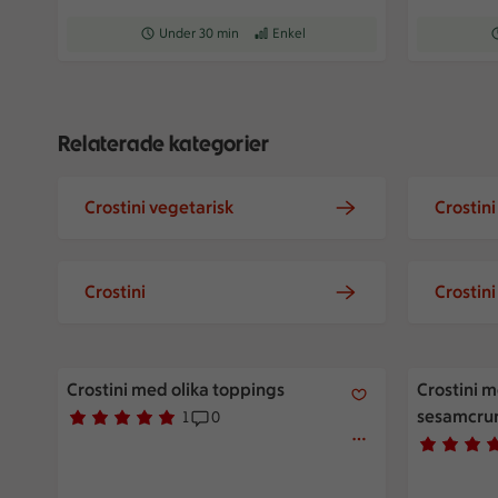
Receptet tar Under 30 min att tillaga
Under 30 min
Receptet har Enkel svårighetsgrad
Enkel
R
Relaterade kategorier
Crostini vegetarisk
Crostini
Crostini
Crostin
Crostini med olika toppings
Crostini m
Crostini med olika toppings
Crostini m
sesamcru
1
0
Betyg 5 av 5.
1 personer har röstat
Receptet har 0 kommentarer
Betyg 4.9 
14 persone