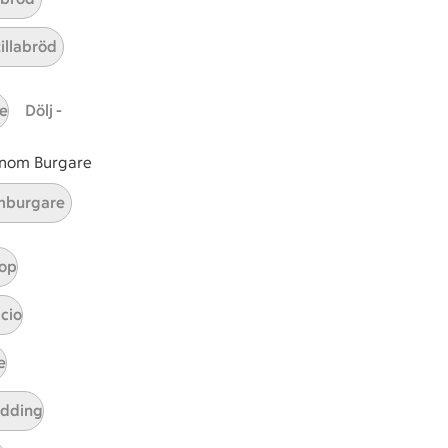
r 0 kommentarer
tillabröd
e
Dölj -
 inom Burgare
burgare
op
cio
e
tt tillaga
t har Enkel svårighetsgrad
el
udding