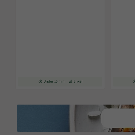
Receptet tar Under 15 min att tillaga
Under 15 min
Receptet har Enkel svårighetsgrad
Enkel
Re