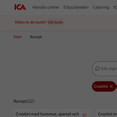
Handla online
Erbjudanden
Catering
I
Vilken är din butik?
Välj butik
Start
Recept
Sök ingredien
Inga förslag
Crostini
Recept
Visar 32 stycken
(32)
Crostini med hummus, spenat och vitost
Crostini m
Crostini med hummus, spenat och
Crostini 