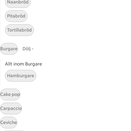
Naanbröd
ICAs tjänster
Pitabröd
ICA-appen
ICA Scanna
Tortillabröd
ICA ToGo
Fler appar och tjänster
Burgare
Dölj -
Stammis på ICA
Allt inom Burgare
Bli stammis
Hamburgare
Stammis Student
Stammis Husdjur
Partnererbjudanden
Cake pop
Våra ICA-kort
Carpaccio
ICA
Ceviche
ICAs egna varor