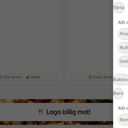
Tårta
Allt
Pri
Rull
Smö
eceptet tar Över 60 min att tillaga
Över 60 min
Receptet har Medel svårighetsgrad
Medel
Receptet tar Under 30 min a
Under 30 min
Recepte
Enk
Baklav
Barn
Allt
Bar