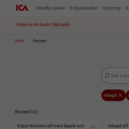
Handla online
Erbjudanden
Catering
I
Vilken är din butik?
Välj butik
Start
Recept
Sök ingredien
Inga förslag
Inlagd
Recept
Visar 16 stycken
(16)
Kajsa Nymans sill med äpple och pepparrot
Inlagd sill
Kajsa Nymans sill med äpple och
Inlagd sil