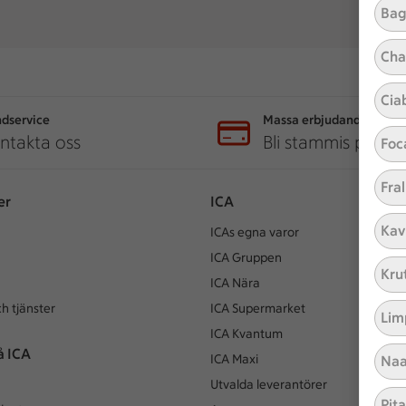
Bag
Cha
Cia
dservice
Massa erbjudanden
ntakta oss
Bli stammis på IC
Foc
Fral
er
ICA
Kav
ICAs egna varor
ICA Gruppen
Kru
ICA Nära
h tjänster
ICA Supermarket
Lim
ICA Kvantum
å ICA
ICA Maxi
Naa
Utvalda leverantörer
Pit