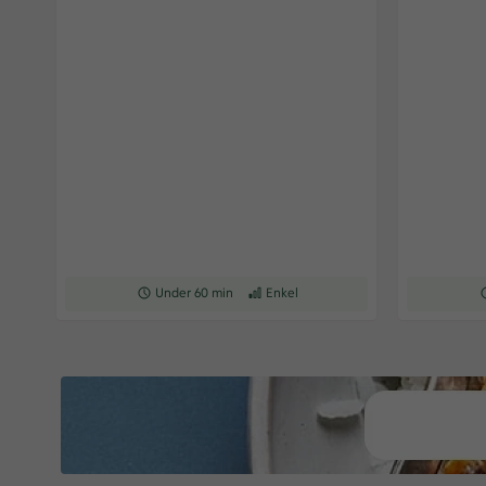
Receptet tar Under 60 min att tillaga
Under 60 min
Receptet har Enkel svårighetsgrad
Enkel
R