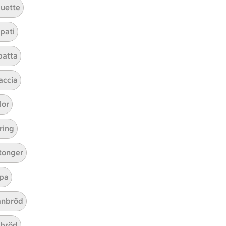
uette
pati
batta
ICAs inspirationsmejl
A
Prenumerera
accia
lor
Hållbarhet
ring
ICA Stiftelsen
En god morgondag
tonger
Kundservice
pa
Reklamera
Återkallelser
nbröd
Spärra eller beställ nytt ICA-kort
abröd