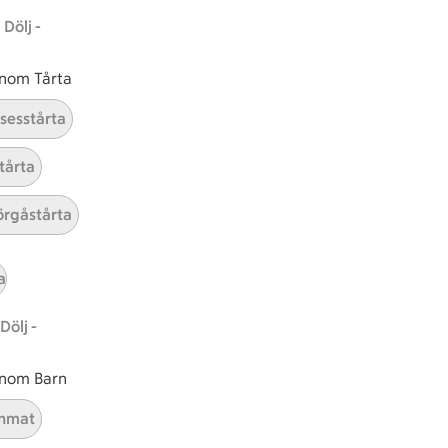
Dölj -
 inom Tårta
nsesstårta
tårta
rgåstårta
tt tillaga
t har Enkel svårighetsgrad
el
Receptet tar Över 60 min att tillaga
Över 60 min
Receptet har Medel svårighetsgr
Medel
a
Dölj -
 inom Barn
nmat