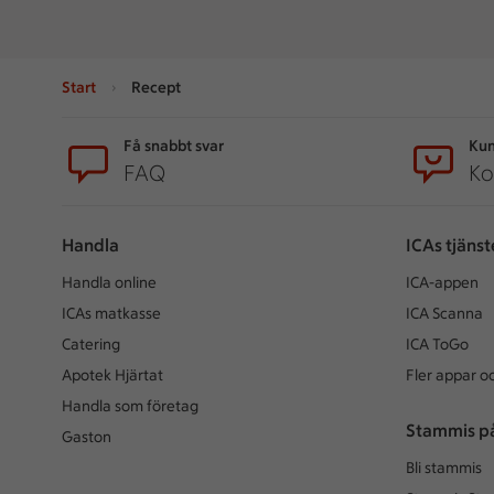
Start
Recept
Sidfot
Få snabbt svar
Kun
FAQ
Ko
Handla
ICAs tjänst
Handla online
ICA-appen
ICAs matkasse
ICA Scanna
Catering
ICA ToGo
Apotek Hjärtat
Fler appar oc
Handla som företag
Stammis p
Gaston
Bli stammis