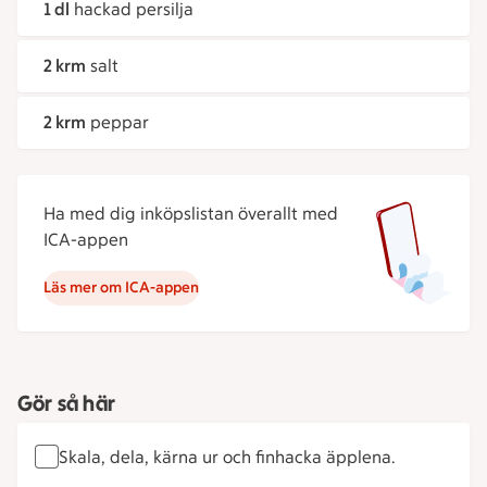
1 dl
hackad persilja
2 krm
salt
2 krm
peppar
Ha med dig inköpslistan överallt med
ICA-appen
Läs mer om ICA-appen
Gör så här
Skala, dela, kärna ur och finhacka äpplena.