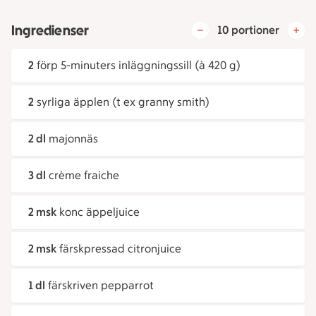
Ingredienser
10 portioner
2
förp 5-minuters inläggningssill (à 420 g)
2
syrliga äpplen (t ex granny smith)
2 dl
majonnäs
3 dl
crème fraiche
2 msk
konc äppeljuice
2 msk
färskpressad citronjuice
1 dl
färskriven pepparrot