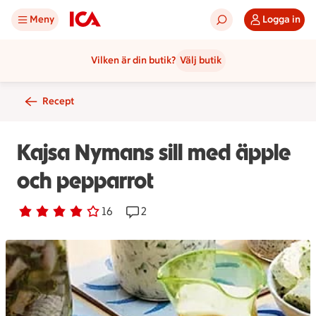
Meny
Logga in
Vilken är din butik?
Välj butik
Recept
Kajsa Nymans sill med äpple
och pepparrot
Betyg 3.9 av 5.
16 personer har röstat
16
Receptet har 2 kommentarer
2