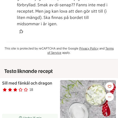
förbryllad. Smak av di-senap?? Fanns inte med i
receptet. Men jag kan lova att den gör sitt till (i
liten mängd). Ska finnas på bordet till
midsommar i år igen.
This site is protected by reCAPTCHA and the Google
Privacy Policy
and
Terms
of Service
apply.
Testa liknande recept
Sill med fänkål och dragon
Sill med fänkål och dragon
18
Betyg 2.9 av 5.
18 personer har röstat
Receptet tar Under 15 min att tillaga
Under 15 min