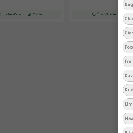
Bag
ceptet tar Under 45 min att tillaga
Under 45 min
Receptet har Medel svårighetsgrad
Medel
Receptet tar Över 60 min at
Över 60 min
Recepte
Med
Cha
Cia
Foc
Fral
Kav
Kru
Lim
Naa
Pit