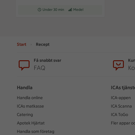
Receptet tar Under 30 min att tillaga
Under 30 min
Receptet har Medel svårighetsgrad
Medel
Start
Recept
Sidfot
Få snabbt svar
Kun
FAQ
Ko
Handla
ICAs tjänst
Handla online
ICA-appen
ICAs matkasse
ICA Scanna
Catering
ICA ToGo
Apotek Hjärtat
Fler appar oc
Handla som företag