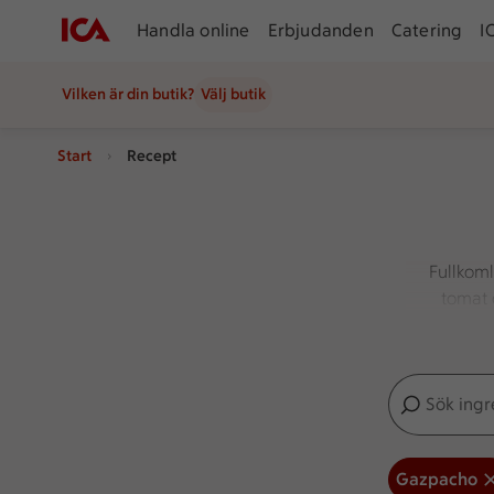
Handla online
Erbjudanden
Catering
I
Vilken är din butik?
Välj butik
Start
Recept
Fullkom
tomat 
Sök ingredien
Inga förslag
Gazpacho