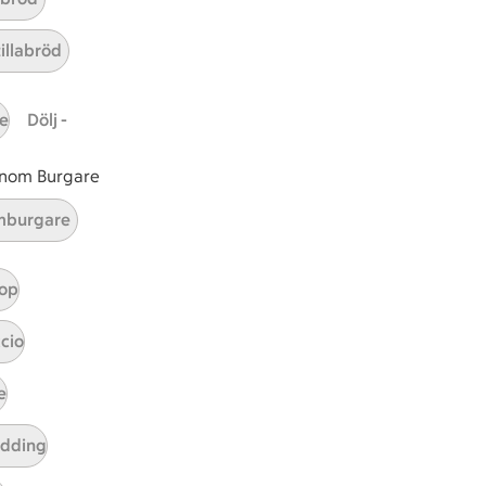
tillabröd
e
Dölj -
 inom Burgare
ICAs inspirationsmejl
burgare
A
Prenumerera
op
Hållbarhet
cio
ICA Stiftelsen
En god morgondag
e
Kundservice
udding
Reklamera