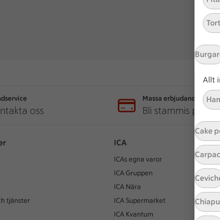
Tor
Burgar
Allt
dservice
Massa erbjudanden
Ham
ntakta oss
Bli stammis på IC
Cake p
er
ICA
Carpac
ICAs egna varor
ICA Gruppen
Cevich
ICA Nära
h tjänster
ICA Supermarket
Chiap
ICA Kvantum