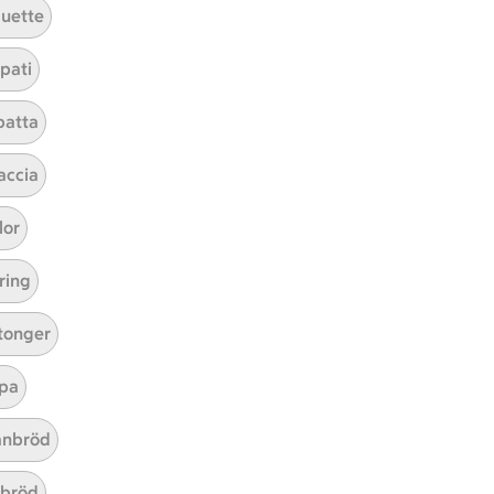
uette
t tillaga
t har Medel svårighetsgrad
el
Receptet tar Under 45 min att tillaga
Under 45 min
Receptet har Enkel svårighetsgr
Enkel
pati
batta
accia
lor
ring
tonger
pa
nbröd
abröd