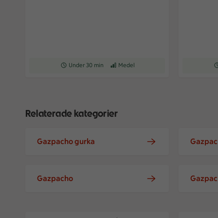
Receptet tar Under 30 min att tillaga
Under 30 min
Receptet har Medel svårighetsgrad
Medel
Re
Relaterade kategorier
Gazpacho gurka
Gazpach
Gazpacho
Gazpach
Gazpacho med kräftor på toast med vitlökskräm
Gazpacho i