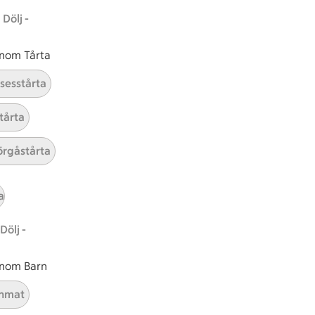
Dölj -
 inom Tårta
nsesstårta
tårta
rgåstårta
tt tillaga
t har Enkel svårighetsgrad
el
Receptet tar Under 15 min att tillaga
Under 15 min
Receptet har Enkel svårighetsgr
Enkel
a
Dölj -
 inom Barn
nmat