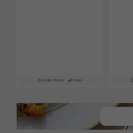
Receptet tar Under 45 min att tillaga
Under 45 min
Receptet har Enkel svårighetsgrad
Enkel
Re