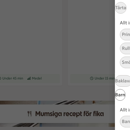
Tårta
Allt
Pri
Rull
Smö
ceptet tar Under 45 min att tillaga
Under 45 min
Receptet har Medel svårighetsgrad
Medel
Receptet tar Under 15 min a
Under 15 min
Recepte
Enk
Baklav
Barn
Allt
Bar