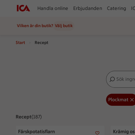
Handla online
Erbjudanden
Catering
I
Vilken är din butik?
Välj butik
Start
Recept
Sök ingredien
Inga förslag
Plockmat
Recept
Visar 187 stycken
(187)
Färskpotatisflarn
Krämig ost
Färskpotatisflarn
Krämig ost