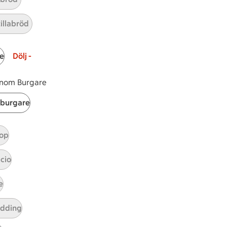
r 1 kommentarer
tillabröd
e
Dölj -
 inom Burgare
burgare
op
cio
e
tt tillaga
t har Medel svårighetsgrad
el
udding