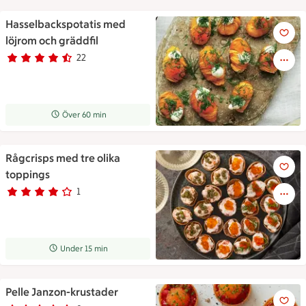
Hasselbackspotatis med
Hasselbackspotatis med löjro
löjrom och gräddfil
22
Betyg 4.6 av 5.
22 personer har röstat
Receptet tar Över 60 min att tillaga
Över 60 min
Rågcrisps med tre olika
Rågcrisps med tre olika toppi
toppings
1
Betyg 4 av 5.
1 personer har röstat
Receptet tar Under 15 min att tillaga
Under 15 min
Pelle Janzon-krustader
Pelle Janzon-krustader