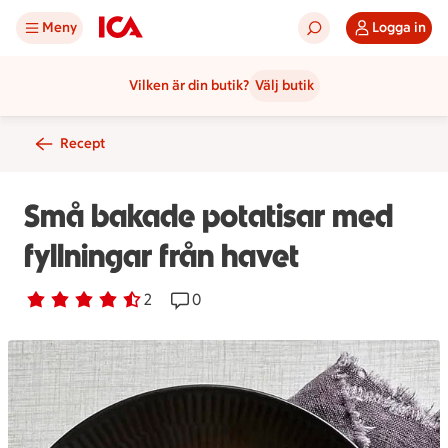
Meny
Logga in
Vilken är din butik?
Välj butik
Recept
Små bakade potatisar med
fyllningar från havet
Betyg 4.5 av 5.
2 personer har röstat
2
Receptet har 0 kommentarer
0