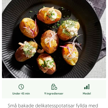
Under 45 min
9
ingredienser
Medel
Små bakade delikatesspotatisar fyllda med