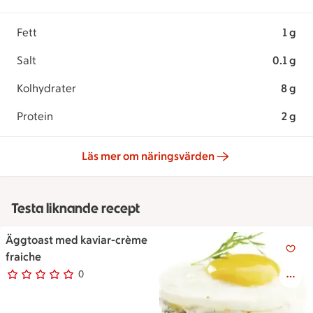
Fett
1 g
Salt
0.1 g
Kolhydrater
8 g
Protein
2 g
Läs mer om näringsvärden
Testa liknande recept
Äggtoast med kaviar-crème
Äggtoast med kaviar-crème fr
fraiche
0
0 personer har röstat