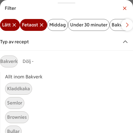
Filter
Meny
Logga in
Lätt
Fetaost
Middag
Under 30 minuter
Bakverk
Vilken är din butik?
Välj butik
Typ av recept
Start
Lätt fetaost
Bakverk
Dölj -
Allt inom Bakverk
Sök ingrediens eller recept
Inga förslag
Sök
Kladdkaka
Lätt
Fetaost
Middag
Under 30 minuter
Bakver
Semlor
Recept
Visar 88 stycken
(88)
Sortera
Brownies
Bullar
Grönsallad med
Grönsallad med granatäpple