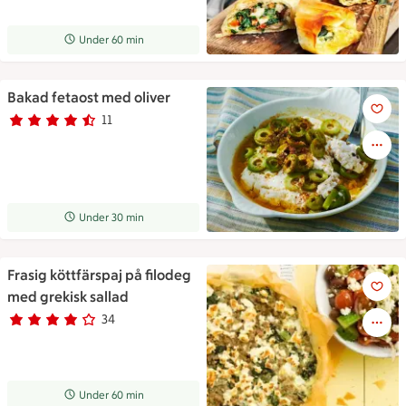
Receptet tar Under 60 min att tillaga
Under 60 min
Bakad fetaost med oliver
Bakad fetaost med oliver
11
Betyg 4.7 av 5.
11 personer har röstat
Receptet tar Under 30 min att tillaga
Under 30 min
Frasig köttfärspaj på filodeg
Frasig köttfärspaj på filodeg 
med grekisk sallad
34
Betyg 3.8 av 5.
34 personer har röstat
Receptet tar Under 60 min att tillaga
Under 60 min