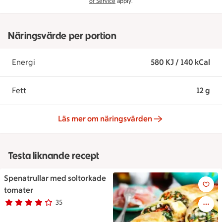
of Service
apply.
Näringsvärde per portion
Energi
580 KJ / 140 kCal
Fett
12 g
Läs mer om näringsvärden
Testa liknande recept
Spenatrullar med soltorkade
Spenatrullar med soltorkade 
tomater
35
Betyg 3.8 av 5.
35 personer har röstat