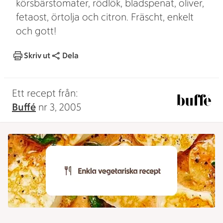
körsbärstomater, rödlök, bladspenat, oliver,
fetaost, örtolja och citron. Fräscht, enkelt
och gott!
Skriv ut
Dela
Ett recept från:
Buffé
nr 3, 2005