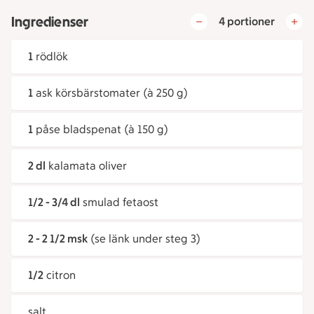
Ingredienser
4 portioner
1
rödlök
1
ask körsbärstomater (à 250 g)
1
påse bladspenat (à 150 g)
2 dl
kalamata oliver
1/2 - 3/4 dl
smulad fetaost
2 - 2 1/2 msk
(se länk under steg 3)
1/2
citron
salt