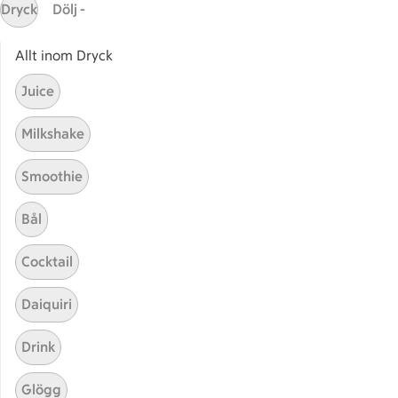
Dryck
Dölj -
ICAs inspirationsmejl
Prenumerera
Allt inom Dryck
Juice
Handla
Milkshake
Handla online
ICAs matkasse
Smoothie
Catering
Apotek Hjärtat
Bål
Handla som företag
Cocktail
Gaston
Daiquiri
ICAs tjänster
ICA-appen
Drink
ICA Scanna
Glögg
ICA ToGo