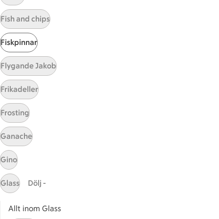
Utvalda leverantörer
Fish and chips
Annonsera
Jobba på ICA
Fiskpinnar
Hållbarhet
Flygande Jakob
ICA Stiftelsen
Frikadeller
En god morgondag
Frosting
Kundservice
Reklamera
Ganache
Återkallelser
Gino
Spärra eller beställ nytt ICA-kort
Behandling av personuppgifter
Glass
Dölj -
Hantera cookies
Allt inom Glass