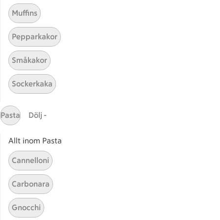
Muffins
Receptet tar Under 45 min att tillaga
Under 45 min
Pepparkakor
Fransk kycklinggryta
Fransk kycklinggryta
Småkakor
162
Betyg 3.3 av 5.
162 personer har röstat
Sockerkaka
Receptet tar Under 45 min att tillaga
Under 45 min
Pasta
Dölj -
Allt inom Pasta
Cannelloni
Carbonara
Gnocchi