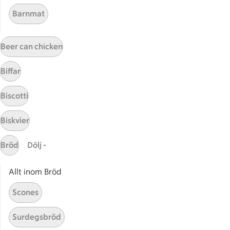
Baconpizza
Plätt
Barnmat
Beer can chicken
Coq au vin på kycklingfilé
Coq au vin på kycklingfilé
235
Betyg 4.4 av 5.
235 personer har röstat
Biffar
Biscotti
Receptet tar Under 45 min att tillaga
Under 45 min
Biskvier
Bröd
Dölj -
Choucroute med lax och
Choucroute med lax och dillg
dillgrädde
2
Betyg 3.5 av 5.
2 personer har röstat
Allt inom Bröd
Scones
Receptet tar Över 60 min att tillaga
Över 60 min
Surdegsbröd