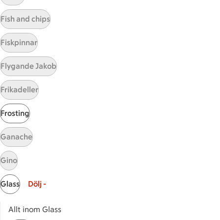
Visa fler recept
Fish and chips
Fiskpinnar
Start
Flygande Jakob
Sidfot
Frikadeller
Få snabbt svar
FAQ
Frosting
Kundservice
Kontakta oss
Ganache
Massa erbjudanden
Gino
Bli stammis på ICA
Glass
Dölj -
ICAs inspirationsmejl
Prenumerera
Allt inom Glass