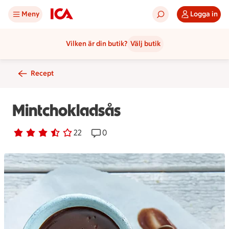
Meny
Logga in
Vilken är din butik?
Välj butik
Recept
Mintchokladsås
Betyg 3.1 av 5.
22 personer har röstat
22
Receptet har 0 kommentarer
0