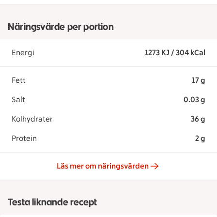
Näringsvärde per portion
Energi
1273 KJ / 304 kCal
Fett
17 g
Salt
0.03 g
Kolhydrater
36 g
Protein
2 g
Läs mer om näringsvärden
Testa liknande recept