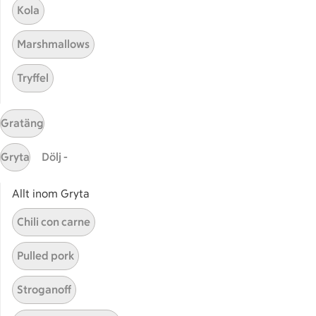
Kola
Våra ICA-kort
Marshmallows
ICA
ICAs egna varor
Tryffel
ICA Gruppen
ICA Nära
Gratäng
ICA Supermarket
ICA Kvantum
Gryta
Dölj -
ICA Maxi
Utvalda leverantörer
Allt inom Gryta
Annonsera
Chili con carne
Jobba på ICA
Pulled pork
Hållbarhet
ICA Stiftelsen
Stroganoff
En god morgondag