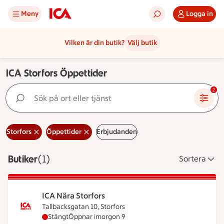
Meny
Logga in
Vilken är din butik?
Välj butik
ICA Storfors Öppettider
Sök på ort eller tjänst
2
Storfors
Öppettider
Erbjudanden
Butiker
Visar 1 stycken
(1)
Sortera
ICA Nära Storfors
Tallbacksgatan 10, Storfors
ICA Nära Storfors har stängt idag, öppnar imorgo
Stängt
Öppnar imorgon 9