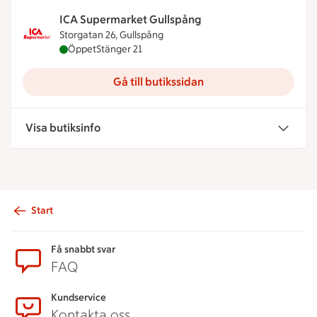
ICA Supermarket Gullspång
Storgatan 26, Gullspång
ICA Supermarket Gullspång är öppen nu, stänger 
Öppet
Stänger 21
Gå till butikssidan
Visa butiksinfo
Start
Sidfot
Få snabbt svar
FAQ
Kundservice
Kontakta oss