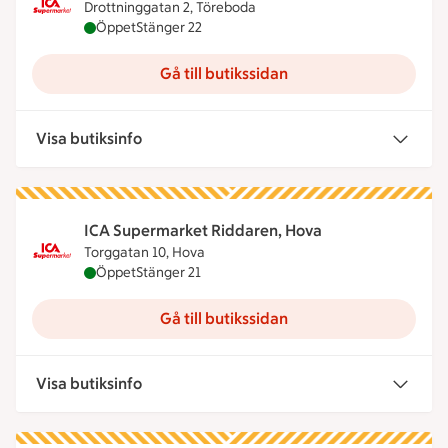
Drottninggatan 2, Töreboda
ICA Supermarket Töreboda är öppen nu, stänger k
Öppet
Stänger 22
Gå till butikssidan
Visa butiksinfo
ICA Supermarket Riddaren, Hova
Torggatan 10, Hova
ICA Supermarket Riddaren, Hova är öppen nu, stä
Öppet
Stänger 21
Gå till butikssidan
Visa butiksinfo