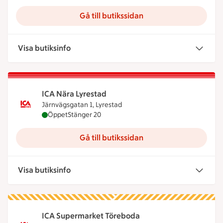
Gå till butikssidan
Visa butiksinfo
ICA Nära Lyrestad
Järnvägsgatan 1, Lyrestad
ICA Nära Lyrestad är öppen nu, stänger klockan 2
Öppet
Stänger 20
Gå till butikssidan
Visa butiksinfo
ICA Supermarket Töreboda