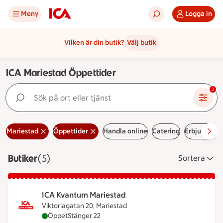
Meny
Logga in
Vilken är din butik?
Välj butik
ICA Mariestad Öppettider
Sök på ort eller tjänst
2
Mariestad
Öppettider
Handla online
Catering
Erbjudande
Butiker
Visar 5 stycken
(5)
Sortera
ICA Kvantum Mariestad
Viktoriagatan 20, Mariestad
ICA Kvantum Mariestad är öppen nu, stänger kloc
Öppet
Stänger 22