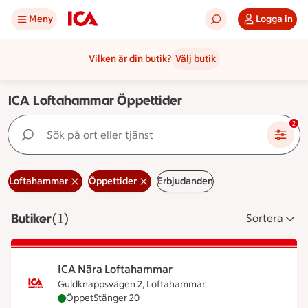
Meny
Logga in
Vilken är din butik?
Välj butik
ICA Loftahammar Öppettider
Sök på ort eller tjänst
2
Loftahammar
Öppettider
Erbjudanden
Butiker
Visar 1 stycken
(1)
Sortera
ICA Nära Loftahammar
Guldknappsvägen 2, Loftahammar
ICA Nära Loftahammar är öppen nu, stänger klock
Öppet
Stänger 20