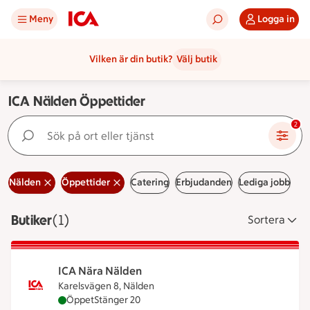
Meny
Logga in
Vilken är din butik?
Välj butik
ICA Nälden Öppettider
Sök på ort eller tjänst
2
Nälden
Öppettider
Catering
Erbjudanden
Lediga jobb
Butiker
Visar 1 stycken
(1)
Sortera
ICA Nära Nälden
Karelsvägen 8, Nälden
ICA Nära Nälden är öppen nu, stänger klockan 20
Öppet
Stänger 20