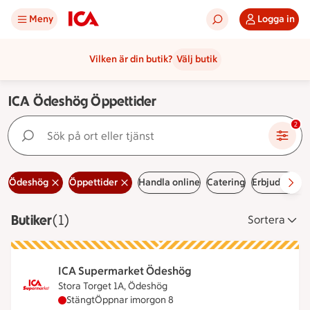
Meny
Logga in
Vilken är din butik?
Välj butik
ICA Ödeshög Öppettider
Sök på ort eller tjänst
2
Ödeshög
Öppettider
Handla online
Catering
Erbjudanden
Butiker
Visar 1 stycken
(1)
Sortera
ICA Supermarket Ödeshög
Stora Torget 1A, Ödeshög
ICA Supermarket Ödeshög har stängt idag, öppna
Stängt
Öppnar imorgon 8