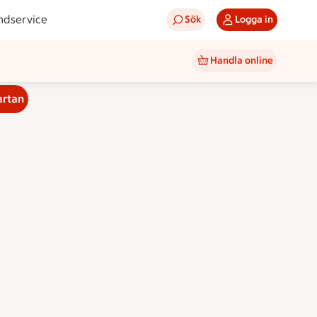
ndservice
Sök
Logga in
Handla online
artan