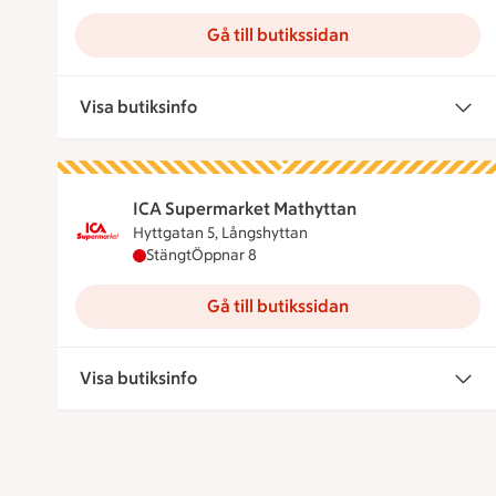
Gå till butikssidan
Visa butiksinfo
ICA Supermarket Mathyttan
Hyttgatan 5, Långshyttan
ICA Supermarket Mathyttan har stängt, öppn
Stängt
Öppnar 8
Gå till butikssidan
Visa butiksinfo