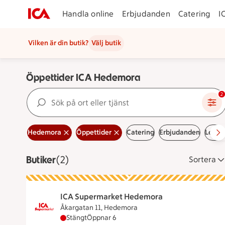
Handla online
Erbjudanden
Catering
I
Vilken är din butik?
Välj butik
Öppettider ICA Hedemora
Sök på ort eller tjänst
2
Hedemora
Öppettider
Catering
Erbjudanden
Ledig
Butiker
Visar 2 stycken
(2)
Sortera
ICA Supermarket Hedemora
Åkargatan 11, Hedemora
ICA Supermarket Hedemora har stängt, öppn
Stängt
Öppnar 6