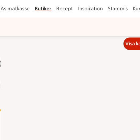
CAs matkasse
Butiker
Recept
Inspiration
Stammis
Ku
Visa k
a jobb
ar klockan 6