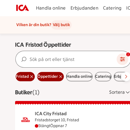
Handla online
Erbjudanden
Catering
I
Vilken är din butik?
Välj butik
ICA Fristad Öppettider
Sök på ort eller tjänst
2
Fristad
Öppettider
Handla online
Catering
Erbjuda
Butiker
Visar 1 stycken
(1)
Sortera
ICA City Fristad
Fristadstorget 10, Fristad
ICA City Fristad har stängt, öppnar klockan 7
Stängt
Öppnar 7