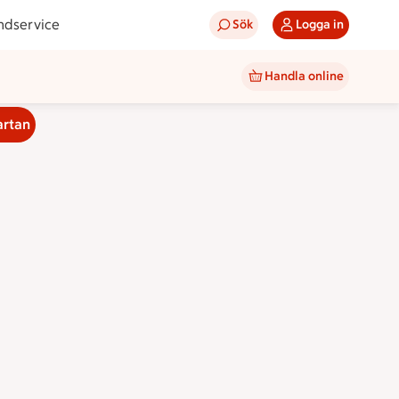
ndservice
Sök
Logga in
Handla online
artan