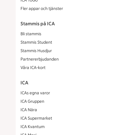
ICA ToGo
Fler appar och tjänster
Stammis på ICA
Bli stammis
Stammis Student
Stammis Husdjur
Partnererbjudanden
Våra ICA-kort
ICA
ICAs egna varor
ICA Gruppen
ICA Nära
ICA Supermarket
ICA Kvantum