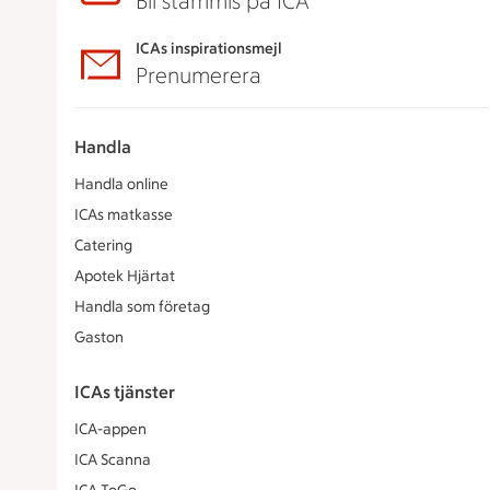
Bli stammis på ICA
ICAs inspirationsmejl
Prenumerera
Handla
Handla online
ICAs matkasse
Catering
Apotek Hjärtat
Handla som företag
Gaston
ICAs tjänster
ICA-appen
ICA Scanna