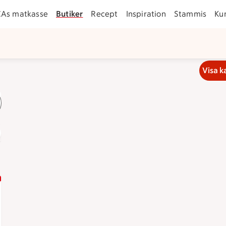
CAs matkasse
Butiker
Recept
Inspiration
Stammis
Ku
Visa k
nden
Lediga jobb
Handla online som företag
Matkasse