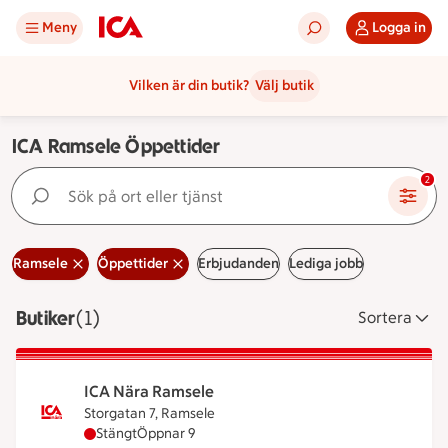
Meny
Logga in
Vilken är din butik?
Välj butik
ICA Ramsele Öppettider
Sök på ort eller tjänst
2
Ramsele
Öppettider
Erbjudanden
Lediga jobb
Butiker
Visar 1 stycken
(1)
Sortera
ICA Nära Ramsele
Storgatan 7, Ramsele
ICA Nära Ramsele har stängt, öppnar klockan 9
Stängt
Öppnar 9