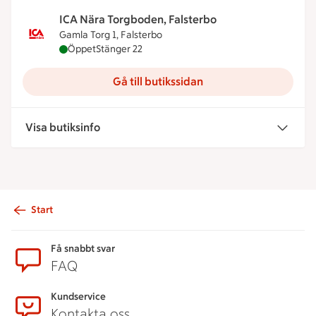
ICA Nära Torgboden, Falsterbo
Gamla Torg 1, Falsterbo
ICA Nära Torgboden, Falsterbo är öppen nu, stäng
Öppet
Stänger 22
Gå till butikssidan
Visa butiksinfo
Start
Sidfot
Få snabbt svar
FAQ
Kundservice
Kontakta oss