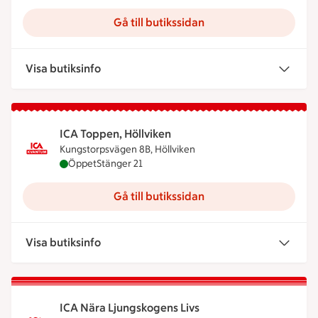
Gå till butikssidan
Visa butiksinfo
ICA Toppen, Höllviken
Kungstorpsvägen 8B, Höllviken
ICA Toppen, Höllviken är öppen nu, stänger klocka
Öppet
Stänger 21
Gå till butikssidan
Visa butiksinfo
ICA Nära Ljungskogens Livs