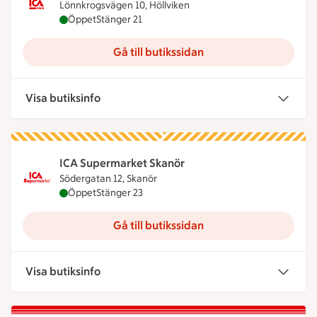
Lönnkrogsvägen 10, Höllviken
ICA Nära Ljungskogens Livs är öppen nu, stänger 
Öppet
Stänger 21
Gå till butikssidan
Visa butiksinfo
ICA Supermarket Skanör
Södergatan 12, Skanör
ICA Supermarket Skanör är öppen nu, stänger klo
Öppet
Stänger 23
Gå till butikssidan
Visa butiksinfo