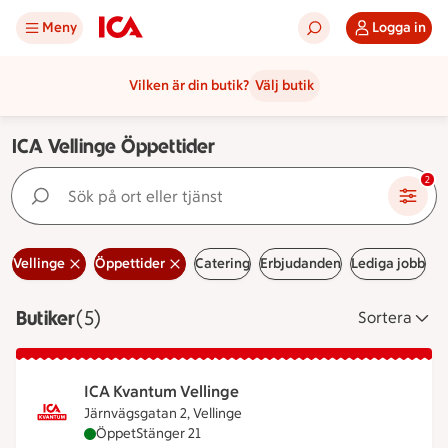
Meny
Logga in
Vilken är din butik?
Välj butik
ICA Vellinge Öppettider
Sök på ort eller tjänst
2
Vellinge
Öppettider
Catering
Erbjudanden
Lediga jobb
Butiker
Visar 5 stycken
(5)
Sortera
ICA Kvantum Vellinge
Järnvägsgatan 2, Vellinge
ICA Kvantum Vellinge är öppen nu, stänger klocka
Öppet
Stänger 21