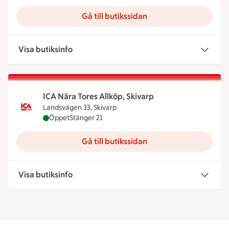
Gå till butikssidan
Visa butiksinfo
ICA Nära Tores Allköp, Skivarp
Landsvägen 33, Skivarp
ICA Nära Tores Allköp, Skivarp är öppen nu, stäng
Öppet
Stänger 21
Gå till butikssidan
Visa butiksinfo