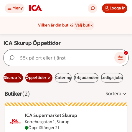
Meny
Logga in
Vilken är din butik?
Välj butik
ICA Skurup Öppettider
Sök på ort eller tjänst
2
Skurup
Öppettider
Catering
Erbjudanden
Lediga jobb
Butiker
Visar 2 stycken
(2)
Sortera
ICA Supermarket Skurup
Korrehusgatan 1, Skurup
ICA Supermarket Skurup är öppen nu, stänger klo
Öppet
Stänger 21