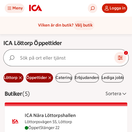
Meny
Logga in
Vilken är din butik?
Välj butik
ICA Löttorp Öppettider
Sök på ort eller tjänst
2
Löttorp
Öppettider
Catering
Erbjudanden
Lediga jobb
Butiker
Visar 5 stycken
(5)
Sortera
ICA Nära Löttorpshallen
Löttorpsvägen 55, Löttorp
ICA Nära Löttorpshallen är öppen nu, stänger kloc
Öppet
Stänger 22