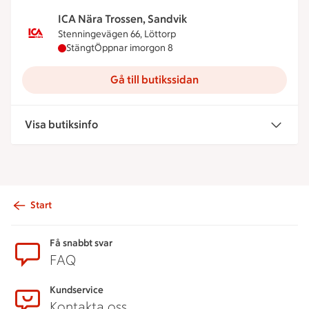
ICA Nära Trossen, Sandvik
Stenningevägen 66, Löttorp
ICA Nära Trossen, Sandvik har stängt idag, öppna
Stängt
Öppnar imorgon 8
Gå till butikssidan
Visa butiksinfo
Start
Sidfot
Få snabbt svar
FAQ
Kundservice
Kontakta oss