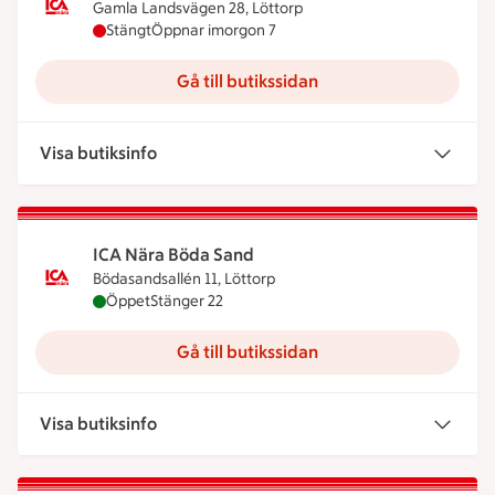
Gamla Landsvägen 28, Löttorp
ICA Nära Böda har stängt idag, öppnar imorgon k
Stängt
Öppnar imorgon 7
Gå till butikssidan
Visa butiksinfo
ICA Nära Böda Sand
Bödasandsallén 11, Löttorp
ICA Nära Böda Sand är öppen nu, stänger klockan
Öppet
Stänger 22
Gå till butikssidan
Visa butiksinfo