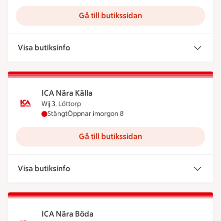
Gå till butikssidan
Visa butiksinfo
ICA Nära Källa
Wij 3, Löttorp
ICA Nära Källa har stängt idag, öppnar imorgon k
Stängt
Öppnar imorgon 8
Gå till butikssidan
Visa butiksinfo
ICA Nära Böda