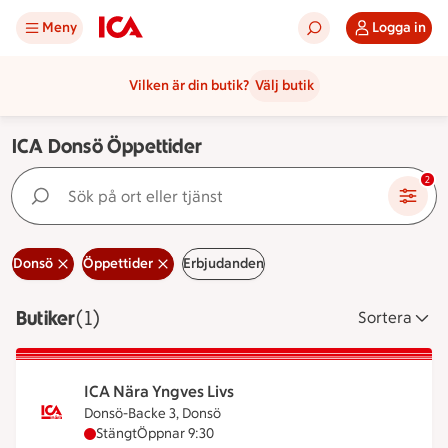
Meny
Logga in
Vilken är din butik?
Välj butik
ICA Donsö Öppettider
Sök på ort eller tjänst
2
Donsö
Öppettider
Erbjudanden
Butiker
Visar 1 stycken
(1)
Sortera
ICA Nära Yngves Livs
Donsö-Backe 3, Donsö
ICA Nära Yngves Livs har stängt, öppnar klockan 9
Stängt
Öppnar 9:30