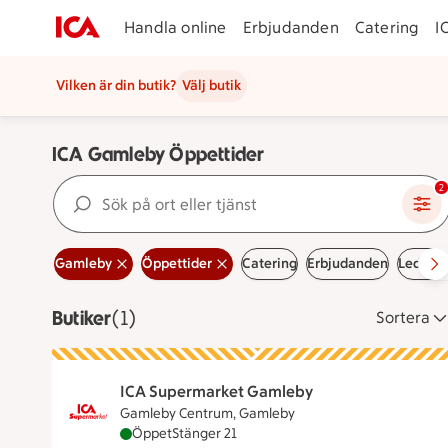
Handla online
Erbjudanden
Catering
I
Vilken är din butik?
Välj butik
ICA Gamleby Öppettider
Sök på ort eller tjänst
2
Gamleby
Öppettider
Catering
Erbjudanden
Lediga 
Butiker
Visar 1 stycken
(1)
Sortera
ICA Supermarket Gamleby
Gamleby Centrum, Gamleby
ICA Supermarket Gamleby är öppen nu, stäng
Öppet
Stänger 21