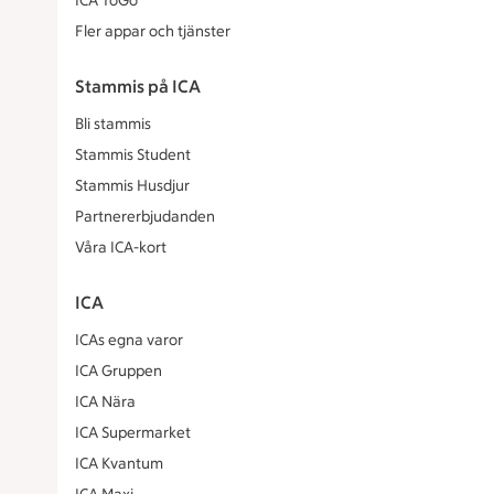
ICA ToGo
Fler appar och tjänster
Stammis på ICA
Bli stammis
Stammis Student
Stammis Husdjur
Partnererbjudanden
Våra ICA-kort
ICA
ICAs egna varor
ICA Gruppen
ICA Nära
ICA Supermarket
ICA Kvantum