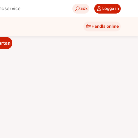
ndservice
Sök
Logga in
Handla online
artan