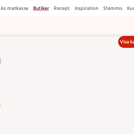
CAs matkasse
Butiker
Recept
Inspiration
Stammis
Ku
Visa k
jobb
er klockan 21