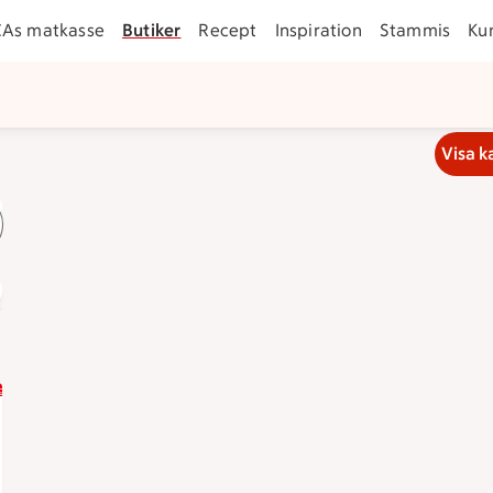
CAs matkasse
Butiker
Recept
Inspiration
Stammis
Ku
Visa k
la online som företag
Matkasse
n 21