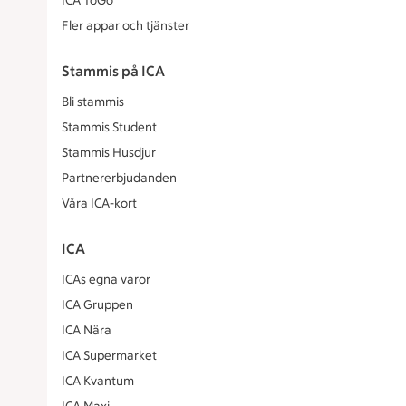
ICA ToGo
Fler appar och tjänster
Stammis på ICA
Bli stammis
Stammis Student
Stammis Husdjur
Partnererbjudanden
Våra ICA-kort
ICA
ICAs egna varor
ICA Gruppen
ICA Nära
ICA Supermarket
ICA Kvantum