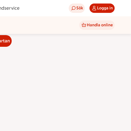
ndservice
Sök
Logga in
Handla online
artan