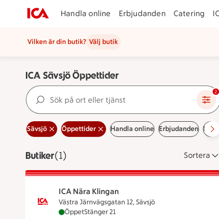
Handla online
Erbjudanden
Catering
I
Vilken är din butik?
Välj butik
ICA Sävsjö Öppettider
Sök på ort eller tjänst
2
Sävsjö
Öppettider
Handla online
Erbjudanden
Hand
Butiker
Visar 1 stycken
(1)
Sortera
ICA Nära Klingan
Västra Järnvägsgatan 12, Sävsjö
ICA Nära Klingan är öppen nu, stänger klocka
Öppet
Stänger 21