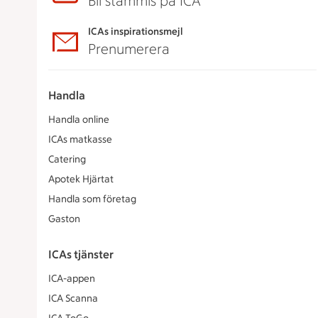
Bli stammis på ICA
ICAs inspirationsmejl
Prenumerera
Handla
Handla online
ICAs matkasse
Catering
Apotek Hjärtat
Handla som företag
Gaston
ICAs tjänster
ICA-appen
ICA Scanna