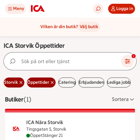
Meny
Logga in
Vilken är din butik?
Välj butik
ICA Storvik Öppettider
Sök på ort eller tjänst
2
Storvik
Öppettider
Catering
Erbjudanden
Lediga jobb
Butiker
Visar 1 stycken
(1)
Sortera
ICA Nära Storvik
Tingsgatan 5, Storvik
ICA Nära Storvik är öppen nu, stänger klockan 21
Öppet
Stänger 21