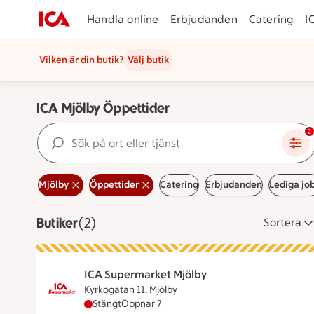
Handla online
Erbjudanden
Catering
I
Vilken är din butik?
Välj butik
ICA Mjölby Öppettider
Sök på ort eller tjänst
2
Mjölby
Öppettider
Catering
Erbjudanden
Lediga jo
Butiker
Visar 2 stycken
(2)
Sortera
ICA Supermarket Mjölby
Kyrkogatan 11, Mjölby
ICA Supermarket Mjölby har stängt, öppnar k
Stängt
Öppnar 7