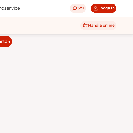
ndservice
Sök
Logga in
Handla online
artan