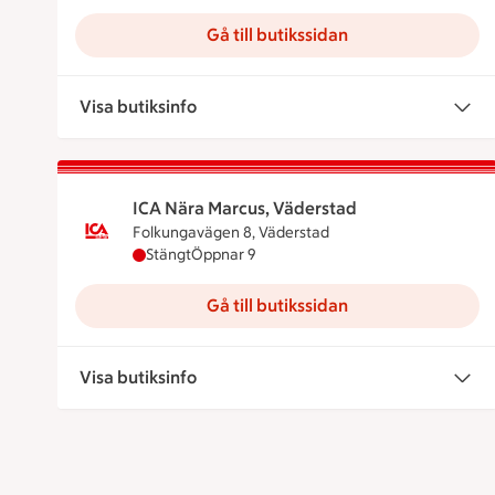
Gå till butikssidan
Visa butiksinfo
ICA Nära Marcus, Väderstad
Folkungavägen 8, Väderstad
ICA Nära Marcus, Väderstad har stängt, öppn
Stängt
Öppnar 9
Gå till butikssidan
Visa butiksinfo