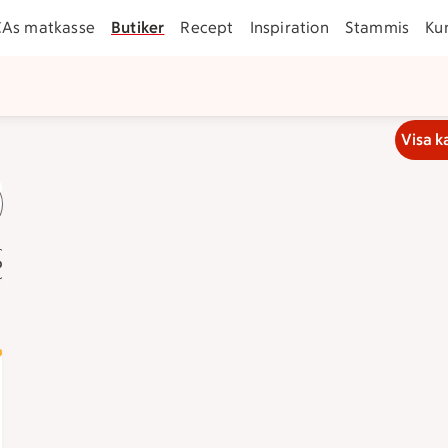
CAs matkasse
Butiker
Recept
Inspiration
Stammis
Ku
Visa k
bb
lockan 7