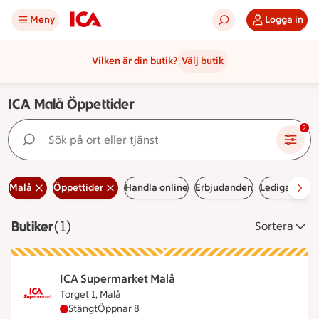
Meny
Logga in
Vilken är din butik?
Välj butik
ICA Malå Öppettider
Sök på ort eller tjänst
2
Malå
Öppettider
Handla online
Erbjudanden
Lediga jobb
Butiker
Visar 1 stycken
(1)
Sortera
ICA Supermarket Malå
Torget 1, Malå
ICA Supermarket Malå har stängt, öppnar klockan
Stängt
Öppnar 8