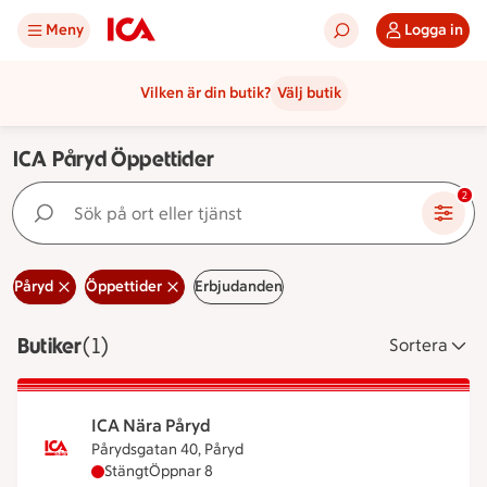
Meny
Logga in
Vilken är din butik?
Välj butik
ICA Påryd Öppettider
Sök på ort eller tjänst
2
Påryd
Öppettider
Erbjudanden
Butiker
Visar 1 stycken
(1)
Sortera
ICA Nära Påryd
Pårydsgatan 40, Påryd
ICA Nära Påryd har stängt, öppnar klockan 8
Stängt
Öppnar 8