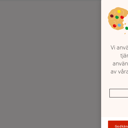
Vi anvä
tjä
använ
av våra
Godkän