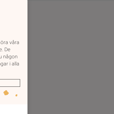
göra våra
e. De
du någon
gar i alla