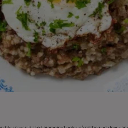
 som blev över vid slakt. Hemgjord pölsa på nötbog och lever 