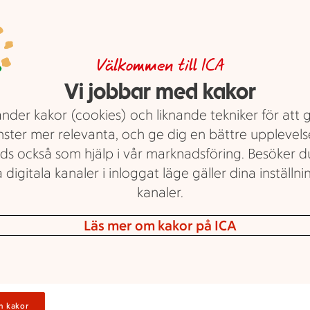
Pölsa - Så gör du!
Pölsa är en klassisk maträtt, där
Välkommen till ICA
man förr i tiden tog vara på
Vi jobbar med kakor
köttdetaljer som blev över vid slakt.
nder kakor (cookies) och liknande tekniker för att 
Hemmagjord pölsa är idag smakrik
nster mer relevanta, och ge dig en bättre upplevels
när det görs på nötbog och lever i
ds också som hjälp i vår marknadsföring. Besöker 
kombination med korngryn,
 digitala kanaler i inloggat läge gäller dina inställnin
kryddor och spadet.
kanaler.
Tips:Här hittar du vårt
recept på
pölsa.
Läs mer om kakor på ICA
Text: Paula Koltowski Carlzon
Uppdaterad: 10 november 2025
n kakor