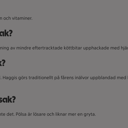
rn och vitaminer.
sak?
andning av mindre eftertracktade köttbitar upphackade med hjä
k?
nd. Haggis görs traditionellt på fårens inälvor uppblandad med 
 sak?
te det. Pölsa är lösare och liknar mer en gryta.