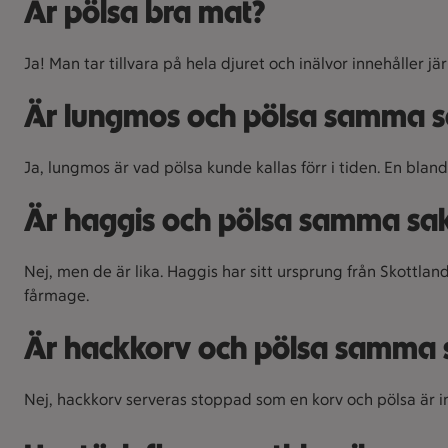
Är pölsa bra mat?
Ja! Man tar tillvara på hela djuret och inälvor innehåller jä
Är lungmos och pölsa samma 
Ja, lungmos är vad pölsa kunde kallas förr i tiden. En bl
Är haggis och pölsa samma sa
Nej, men de är lika. Haggis har sitt ursprung från Skottla
fårmage.
Är hackkorv och pölsa samma
Nej, hackkorv serveras stoppad som en korv och pölsa är in