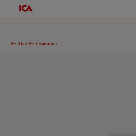
Start
Inspiration
En tallrik med mat står på ett träbord bredvid en gaffel och en