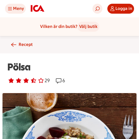
Meny
Logga in
Vilken är din butik?
Välj butik
Recept
Pölsa
Betyg 3.3 av 5.
29 personer har röstat
29
Receptet har 6 kommentarer
6