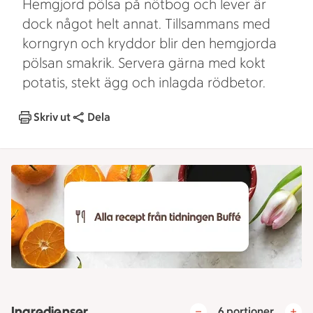
Hemgjord pölsa på nötbog och lever är
dock något helt annat. Tillsammans med
korngryn och kryddor blir den hemgjorda
pölsan smakrik. Servera gärna med kokt
potatis, stekt ägg och inlagda rödbetor.
Skriv ut
Dela
Ingredienser
6 portioner