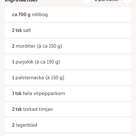
ca 700 g
nötbog
2 tsk
salt
2
morötter (à ca 150 g)
1
purjolök (à ca 150 g)
1
palsternacka (à 150 g)
1 tsk
hela vitpepparkorn
2 tsk
torkad timjan
2
lagerblad