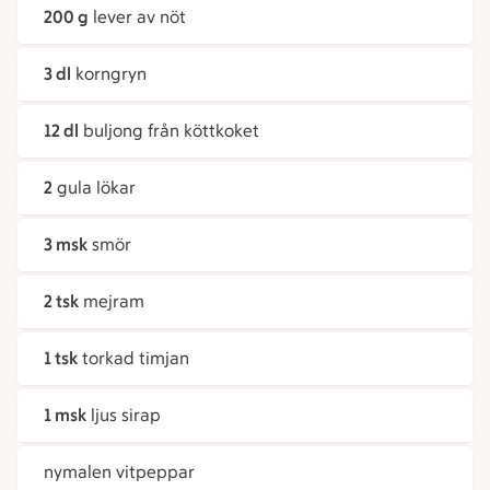
200 g
lever av nöt
3 dl
korngryn
12 dl
buljong från köttkoket
2
gula lökar
3 msk
smör
2 tsk
mejram
1 tsk
torkad timjan
1 msk
ljus sirap
nymalen vitpeppar