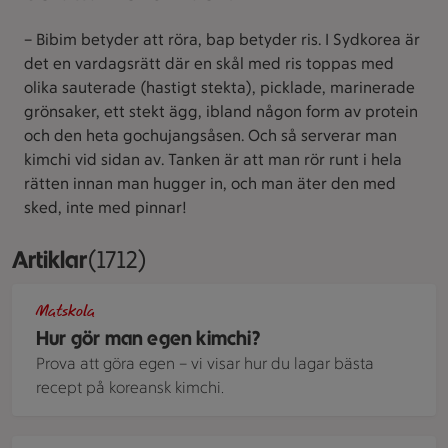
– Bibim betyder att röra, bap betyder ris. I Sydkorea är
det en vardagsrätt där en skål med ris toppas med
olika sauterade (hastigt stekta), picklade, marinerade
grönsaker, ett stekt ägg, ibland någon form av protein
och den heta gochujangsåsen. Och så serverar man
kimchi vid sidan av. Tanken är att man rör runt i hela
rätten innan man hugger in, och man äter den med
sked, inte med pinnar!
Artiklar
Visar 1712 stycken
(1712)
Hemgjort kimchi i en glasburk
Matskola
Hur gör man egen kimchi?
Prova att göra egen – vi visar hur du lagar bästa
recept på koreansk kimchi.
Bulgogi med kyckling upplagd i salladsblad tillsammans med rädd