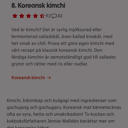
8. Koreansk kimchi
Betyg 4.6 av 5.
92 personer har röstat
92
Receptet har 43 kommentarer
43
Vad är kimchi? Det är syrlig mjölksyrad eller
fermenterad salladskål, även kallad kinakål, med
het smak av chili. Prova att göra egen kimchi med
vårt recept på klassisk koreansk kimchi. Den
färdiga kimchin är oemotståndligt god till sallader,
grytor och rätter med ris eller nudlar.
Koreansk kimchi
Kimchi, bibimbap och bulgogi med ingredienser som
gochujang och gochugaru. Koreansk mat kännetecknas
ofta av syra, hetta och smakrikedom! Tv-kocken och
kokboksförfattaren Jennie Walldén berättar mer om
det koreanska köket.