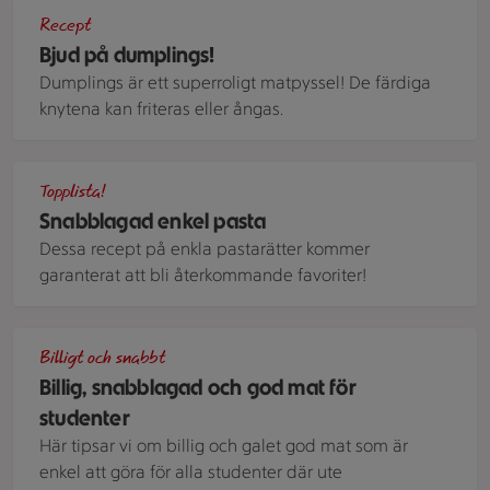
Gyoza dumplings med tofu, shiitakesvamp och ingefära server
Recept
Bjud på dumplings!
Dumplings är ett superroligt matpyssel! De färdiga
knytena kan friteras eller ångas.
En rund tallrik med krämig pasta med tomatsås och burrata
Topplista!
Snabblagad enkel pasta
Dessa recept på enkla pastarätter kommer
garanterat att bli återkommande favoriter!
Studentmat som majsfritters, bakad aubergine och bönpasta 
Billigt och snabbt
Billig, snabblagad och god mat för
studenter
Här tipsar vi om billig och galet god mat som är
enkel att göra för alla studenter där ute