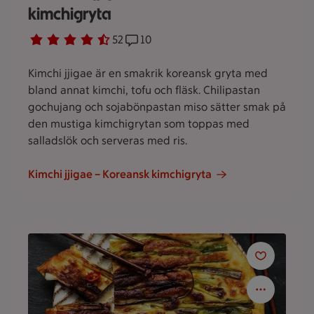
kimchigryta
Betyg 4.3 av 5.
52 personer har röstat
52
Receptet har 10 kommentarer
10
Kimchi jjigae är en smakrik koreansk gryta med
bland annat kimchi, tofu och fläsk. Chilipastan
gochujang och sojabönpastan miso sätter smak på
den mustiga kimchigrytan som toppas med
salladslök och serveras med ris.
Kimchi jjigae – Koreansk kimchigryta