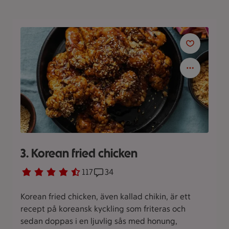
3. Korean fried chicken
Betyg 4.5 av 5.
117 personer har röstat
117
Receptet har 34 kommentarer
34
Korean fried chicken, även kallad chikin, är ett
recept på koreansk kyckling som friteras och
sedan doppas i en ljuvlig sås med honung,