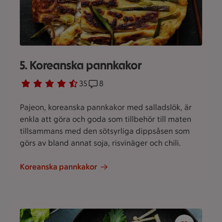
5. Koreanska pannkakor
Betyg 4.3 av 5.
35 personer har röstat
35
Receptet har 8 kommentarer
8
Pajeon, koreanska pannkakor med salladslök, är
enkla att göra och goda som tillbehör till maten
tillsammans med den sötsyrliga dippsåsen som
görs av bland annat soja, risvinäger och chili.
Koreanska pannkakor