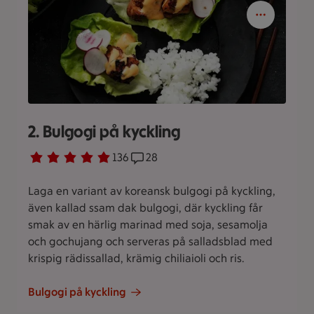
2. Bulgogi på kyckling
Betyg 4.8 av 5.
136 personer har röstat
136
Receptet har 28 kommentarer
28
Laga en variant av koreansk bulgogi på kyckling,
även kallad ssam dak bulgogi, där kyckling får
smak av en härlig marinad med soja, sesamolja
och gochujang och serveras på salladsblad med
krispig rädissallad, krämig chiliaioli och ris.
Bulgogi på kyckling