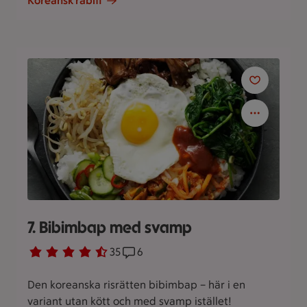
Koreansk råbiff
7. Bibimbap med svamp
Betyg 4.7 av 5.
35 personer har röstat
35
Receptet har 6 kommentarer
6
Den koreanska risrätten bibimbap – här i en
variant utan kött och med svamp istället!