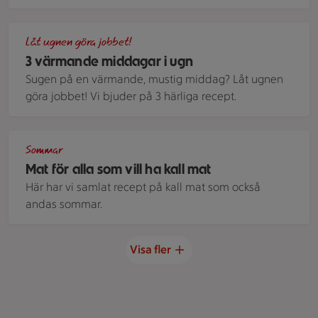
Kyckling i ugn med apelsin, rosmarin, sötpotatisgratäng och 
Låt ugnen göra jobbet!
3 värmande middagar i ugn
Sugen på en värmande, mustig middag? Låt ugnen
göra jobbet! Vi bjuder på 3 härliga recept.
Pastasallad med lax.
Sommar
Mat för alla som vill ha kall mat
Här har vi samlat recept på kall mat som också
andas sommar.
Visa fler