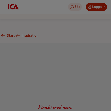
Sök
Logga in
Start
Inspiration
Bibimpap med ägg och grönsaker.
Kimchi med mera