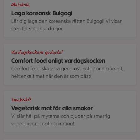
Matskola
Laga koreansk Bulgogi
Lär dig laga den koreanska rätten Bulgogi! Vi visar
steg för steg hur du gör.
En tallrik korean fried chicken står på ett tyg tillsammans 
Vardagskockens godaste!
Comfort food enligt vardagskocken
Comfort food ska vara generöst, ostigt och krämigt,
helt enkelt mat när den är som bäst!
Mjuka tacobröd fyllda med krispigt stekt halloumi, bönor, 
Smakrikt!
Vegetarisk mat för alla smaker
Vi slår hål på myterna och bjuder på smarrig
vegetarisk receptinspiration!