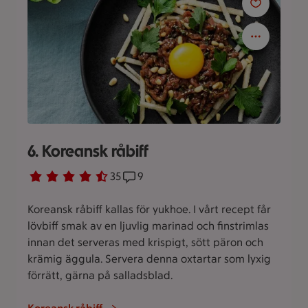
6. Koreansk råbiff
Betyg 4.7 av 5.
35 personer har röstat
35
Receptet har 9 kommentarer
9
Koreansk råbiff kallas för yukhoe. I vårt recept får
lövbiff smak av en ljuvlig marinad och finstrimlas
innan det serveras med krispigt, sött päron och
krämig äggula. Servera denna oxtartar som lyxig
förrätt, gärna på salladsblad.