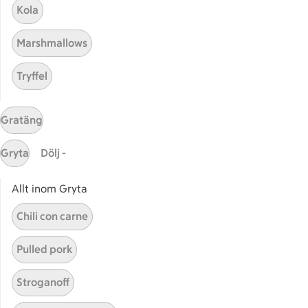
Bli stammis
Kola
Stammis Student
Marshmallows
Stammis Husdjur
Partnererbjudanden
Tryffel
Våra ICA-kort
ICA
Gratäng
ICAs egna varor
Gryta
Dölj -
ICA Gruppen
ICA Nära
Allt inom Gryta
ICA Supermarket
Chili con carne
ICA Kvantum
ICA Maxi
Pulled pork
Utvalda leverantörer
Annonsera
Stroganoff
Jobba på ICA