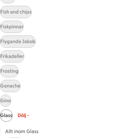
Visa fler recept
Fish and chips
Fiskpinnar
Start
Flygande Jakob
Sidfot
Frikadeller
Få snabbt svar
FAQ
Frosting
Kundservice
Kontakta oss
Ganache
Massa erbjudanden
Gino
Bli stammis på ICA
Glass
Dölj -
ICAs inspirationsmejl
Prenumerera
Allt inom Glass