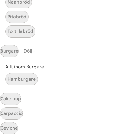
Naanbröd
Pitabröd
Tortillabröd
Burgare
Dölj -
Allt inom Burgare
Äppelmimosa
Äppelmimosa
Hamburgare
7
Betyg 4.4 av 5.
7 personer har röstat
Cake pop
Carpaccio
Receptet tar Under 15 min att tillaga
Under 15 min
Ceviche
Mangocolada
Mangocolada
22
Betyg 4 av 5.
22 personer har röstat