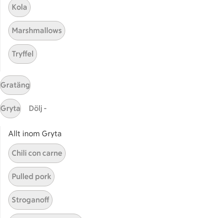
Bli stammis
Kola
Stammis Student
Marshmallows
Stammis Husdjur
Partnererbjudanden
Tryffel
Våra ICA-kort
ICA
Gratäng
ICAs egna varor
Gryta
Dölj -
ICA Gruppen
ICA Nära
Allt inom Gryta
ICA Supermarket
Chili con carne
ICA Kvantum
ICA Maxi
Pulled pork
Utvalda leverantörer
Annonsera
Stroganoff
Jobba på ICA