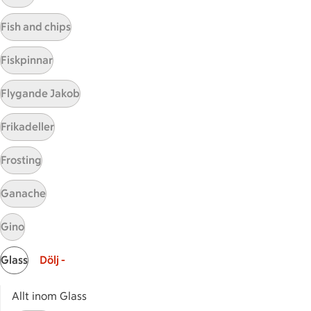
Visa fler recept
Fish and chips
Fiskpinnar
Start
Flygande Jakob
Sidfot
Frikadeller
Få snabbt svar
FAQ
Frosting
Kundservice
Kontakta oss
Ganache
Massa erbjudanden
Gino
Bli stammis på ICA
Glass
Dölj -
ICAs inspirationsmejl
Prenumerera
Allt inom Glass