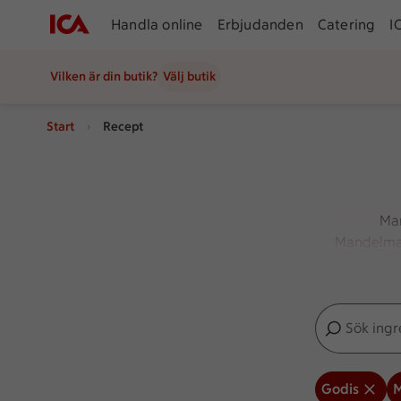
Handla online
Erbjudanden
Catering
I
Vilken är din butik?
Välj butik
Start
Recept
Man
Mandelmass
Botaniser
Sök ingredien
Inga förslag
Godis