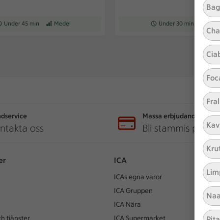
Bag
ceptet tar Under 45 min att tillaga
Under 45 min
Receptet har Medel svårighetsgrad
Medel
Receptet tar Under 30 min a
Under 30 min
Recepte
Med
Cha
Cia
Foc
Fral
dservice
Massa erbjudanden
Kav
ntakta oss
Bli stammis på IC
Kru
er
ICA
Lim
ICAs egna varor
ICA Gruppen
Naa
ICA Nära
h tjänster
ICA Supermarket
Pit