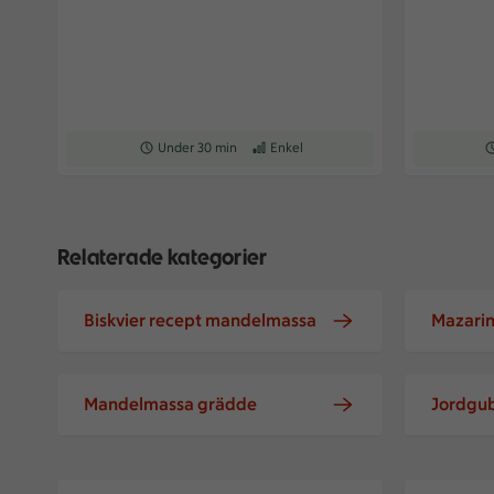
Receptet tar Under 30 min att tillaga
Under 30 min
Receptet har Enkel svårighetsgrad
Enkel
Re
Relaterade kategorier
Biskvier recept mandelmassa
Mazari
Mandelmassa grädde
Jordgu
Nougatägg med hackad mandel
Mandelrull