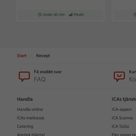
Receptet tar Under 60 min att tillaga
Under 60 min
Receptet har Medel svårighetsgrad
Medel
Re
Start
Recept
Sidfot
Få snabbt svar
Kun
FAQ
Ko
Handla
ICAs tjänst
Handla online
ICA-appen
ICAs matkasse
ICA Scanna
Catering
ICA ToGo
Apotek Hjärtat
Fler appar oc