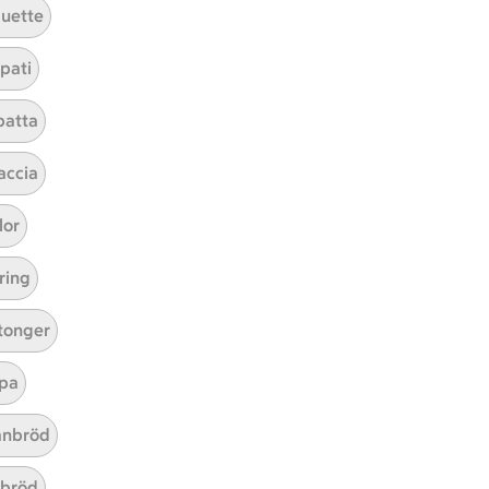
uette
tt tillaga
t har Medel svårighetsgrad
el
Receptet tar Under 45 min att tillaga
Under 45 min
Receptet har Medel svårighetsg
Medel
pati
batta
accia
lor
ICAs inspirationsmejl
ring
A
Prenumerera
tonger
Hållbarhet
pa
ICA Stiftelsen
En god morgondag
nbröd
Kundservice
abröd