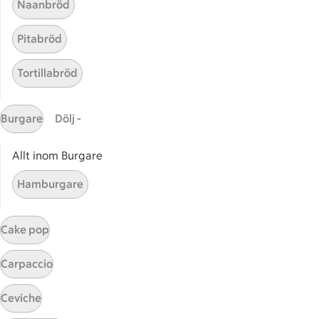
Naanbröd
ICAs tjänster
Pitabröd
ICA-appen
ICA Scanna
Tortillabröd
ICA ToGo
Fler appar och tjänster
Burgare
Dölj -
Stammis på ICA
Allt inom Burgare
Bli stammis
Hamburgare
Stammis Student
Stammis Husdjur
Partnererbjudanden
Cake pop
Våra ICA-kort
Carpaccio
ICA
Ceviche
ICAs egna varor