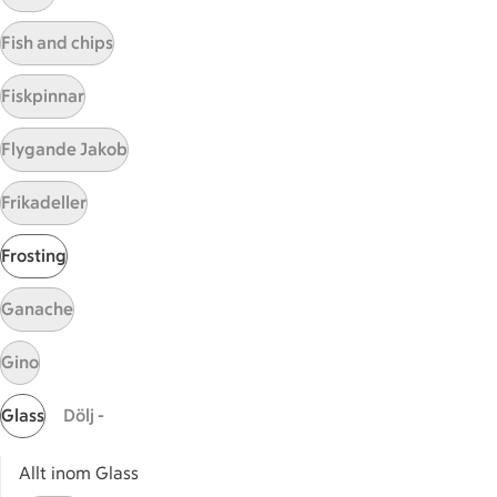
Visa fler recept
Fish and chips
Fiskpinnar
Start
Flygande Jakob
Sidfot
Frikadeller
Få snabbt svar
FAQ
Frosting
Kundservice
Kontakta oss
Ganache
Massa erbjudanden
Gino
Bli stammis på ICA
Glass
Dölj -
ICAs inspirationsmejl
Prenumerera
Allt inom Glass