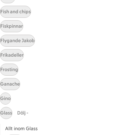
Visa fler recept
Fish and chips
Fiskpinnar
Start
Flygande Jakob
Sidfot
Frikadeller
Få snabbt svar
FAQ
Frosting
Kundservice
Kontakta oss
Ganache
Massa erbjudanden
Gino
Bli stammis på ICA
Glass
Dölj -
ICAs inspirationsmejl
Prenumerera
Allt inom Glass