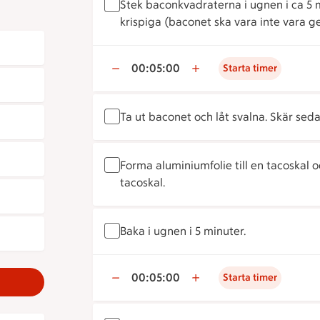
Stek baconkvadraterna i ugnen i ca 5 mi
krispiga (baconet ska vara inte vara g
00:05:00
Starta timer
Ta ut baconet och låt svalna. Skär sedan
Forma aluminiumfolie till en tacoskal oc
tacoskal.
Baka i ugnen i 5 minuter.
00:05:00
Starta timer