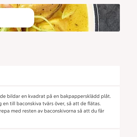
tt de bildar en kvadrat på en bakpappersklädd plåt.
n till baconskiva tvärs över, så att de flätas.
Upprepa med resten av baconskivorna så att du får