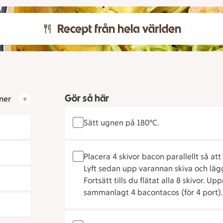
Gör så här
ner
Sätt ugnen på 180°C.
Placera 4 skivor bacon parallellt så a
Lyft sedan upp varannan skiva och lägg e
Fortsätt tills du flätat alla 8 skivor. 
sammanlagt 4 bacontacos (för 4 port).