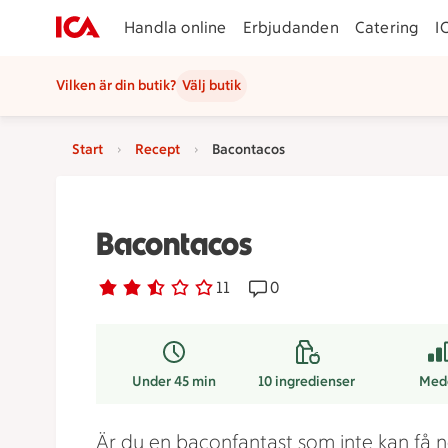
Handla online
Erbjudanden
Catering
I
Vilken är din butik?
Välj butik
Start
Recept
Bacontacos
Bacontacos
Betyg 2.4 av 5.
11 personer har röstat
11
Receptet har 0 kommentar
0
Under 45 min
10
ingredienser
Med
Är du en baconfantast som inte kan få 