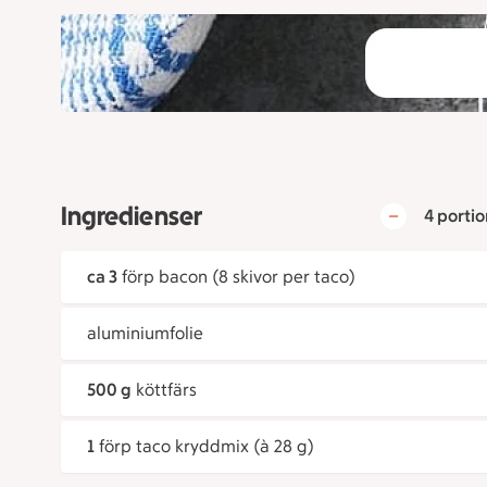
Ingredienser
4 portio
ca 3
förp bacon (8 skivor per taco)
aluminiumfolie
500 g
köttfärs
1
förp taco kryddmix (à 28 g)