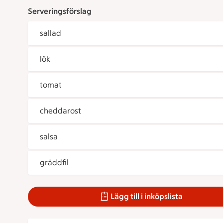
Serveringsförslag
sallad
lök
tomat
cheddarost
salsa
gräddfil
Lägg till i inköpslista