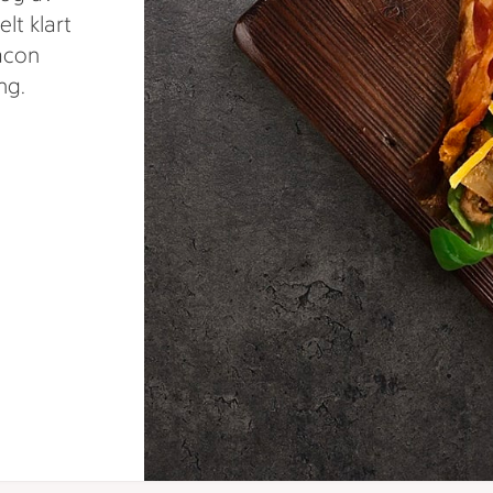
lt klart
bacon
ng.