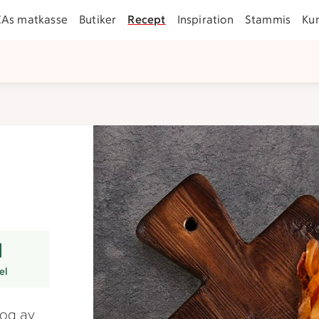
CAs matkasse
Butiker
Recept
Inspiration
Stammis
Ku
er
el
nog av